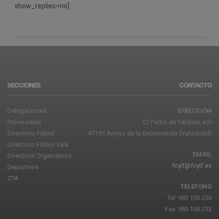
show_replies=no]
SECCIONES
CONTACTO
Delegaciones
DIRECCIÓN
Provinciales
C/ Pedro de Valdivia, s/n
Directorio Fútbol
47195 Arroyo de la Encomienda (Valladolid)
Directorio Fútbol Sala
EMAIL
Directorio Organismos
fcylf@fcylf.es
Deportivos
CTA
TELÉFONO
Tel: 983 100 230
Fax: 983 100 233