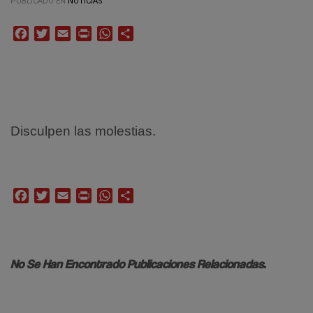
PUBLICADO EN
NOTICIAS
Facebook
Twitter
Email
Print
WhatsApp
Compartir
Disculpen las molestias.
Facebook
Twitter
Email
Print
WhatsApp
Compartir
No Se Han Encontrado Publicaciones Relacionadas.