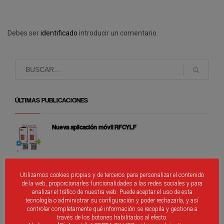
Debes ser
identificado
introducir un comentario.
ÚLTIMAS PUBLICACIONES
Nueva aplicación móvil RFCYLF
Cierre de Fénix
Utilizamos cookies propias y de terceros para personalizar el contenido
de la web, proporcionarles funcionalidades a las redes sociales y para
analizar el tráfico de nuestra web. Puede aceptar el uso de esta
tecnología o administrar su configuración y poder rechazarla, y así
controlar completamente qué información se recopila y gestiona a
Selecciones Alevines de Castilla y León
través de los botones habilitados al efecto.