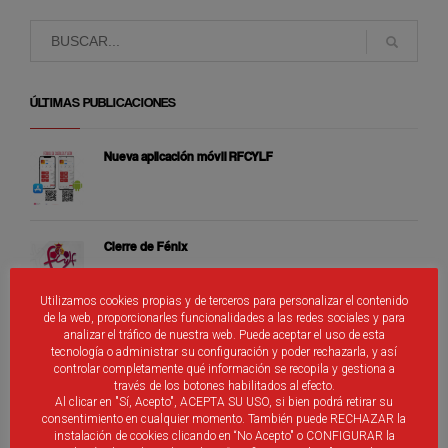
ÚLTIMAS PUBLICACIONES
Nueva aplicación móvil RFCYLF
Cierre de Fénix
Utilizamos cookies propias y de terceros para personalizar el contenido
de la web, proporcionarles funcionalidades a las redes sociales y para
Selecciones Alevines de Castilla y León
analizar el tráfico de nuestra web. Puede aceptar el uso de esta
tecnología o administrar su configuración y poder rechazarla, y así
controlar completamente qué información se recopila y gestiona a
través de los botones habilitados al efecto.
Al clicar en "Sí, Acepto", ACEPTA SU USO, si bien podrá retirar su
consentimiento en cualquier momento. También puede RECHAZAR la
Árbitros de Castilla y León que participan de los
instalación de cookies clicando en “No Acepto" o CONFIGURAR la
distintos programas de promoción