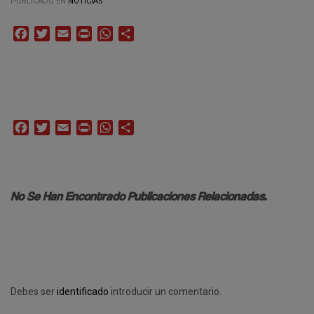
PUBLICADO EN
NOTICIAS
Facebook
Twitter
Email
Print
WhatsApp
Compartir
Facebook
Twitter
Email
Print
WhatsApp
Compartir
No Se Han Encontrado Publicaciones Relacionadas.
Debes ser
identificado
introducir un comentario.