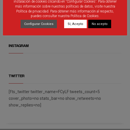
instalación de cookies clicando en “Configurar Cookies”. Para obtener
más información sobre nuestras políticas de datos, visite nuestra
Política de privacidad. Para obtener más información al respecto,
puedes consultar nuestra Política de Cookies.
Debutantes en Valladolid
Configurar Cookies
Sí, Acepto
No acepto
INSTAGRAM
TWITTER
[fts_twitter twitter_name=FCyLF tweets_count=5
cover_photo=no stats_bar=no show_retweets=no
show_replies=no]