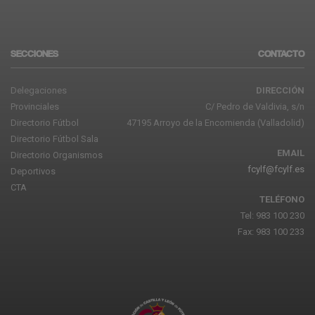
SECCIONES
CONTACTO
Delegaciones
DIRECCIÓN
Provinciales
C/ Pedro de Valdivia, s/n
Directorio Fútbol
47195 Arroyo de la Encomienda (Valladolid)
Directorio Fútbol Sala
EMAIL
Directorio Organismos
fcylf@fcylf.es
Deportivos
CTA
TELÉFONO
Tel: 983 100 230
Fax: 983 100 233