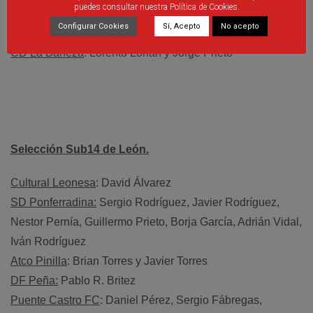
puedes consultar nuestra Política de Cookies.
Álvaro Arribas
Configurar Cookies
Sí, Acepto
No acepto
Veguellina CF
: Sanjeev González
CD La Bañeza
: Lorento Lorian y Jorge Prieto
Selección Sub14 de León.
Cultural Leonesa
: David Álvarez
SD Ponferradina:
Sergio Rodríguez, Javier Rodríguez,
Nestor Pernía, Guillermo Prieto, Borja García, Adrián Vidal,
Iván Rodríguez
Atco Pinilla
: Brian Torres y Javier Torres
DF Peña:
Pablo R. Britez
Puente Castro FC
: Daniel Pérez, Sergio Fábregas,