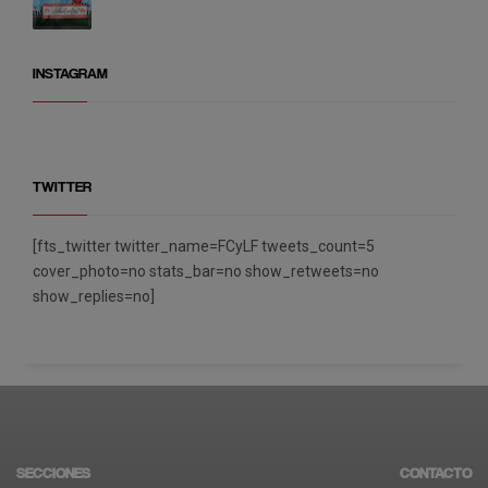
INSTAGRAM
TWITTER
[fts_twitter twitter_name=FCyLF tweets_count=5
cover_photo=no stats_bar=no show_retweets=no
show_replies=no]
SECCIONES
CONTACTO