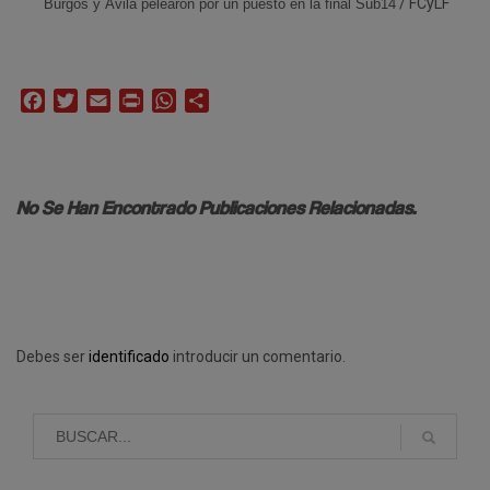
/ FCyLF
Burgos y Ávila pelearon por un puesto en la final Sub14
Facebook
Twitter
Email
Print
WhatsApp
Compartir
No Se Han Encontrado Publicaciones Relacionadas.
Debes ser
identificado
introducir un comentario.