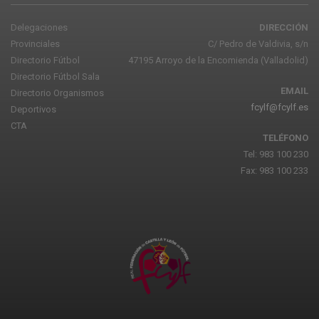
Delegaciones
DIRECCIÓN
Provinciales
C/ Pedro de Valdivia, s/n
Directorio Fútbol
47195 Arroyo de la Encomienda (Valladolid)
Directorio Fútbol Sala
EMAIL
Directorio Organismos
fcylf@fcylf.es
Deportivos
CTA
TELÉFONO
Tel: 983 100 230
Fax: 983 100 233