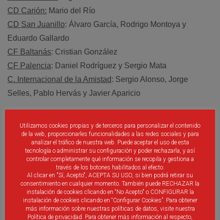
CD Carión:
Mario del Río
CD San Juanillo
: Álvaro García, Rodrigo Montoya y
Eduardo Gallardo
CF Baltanás
: Cristian González
CF Palencia
: Daniel Rodríguez y Sergio Mata
C. Internacional de la Amistad
: Sergio Alonso, Jorge
Selles, Pablo Hervás y Javier Aparicio
Utilizamos cookies propias y de terceros para personalizar el contenido
de la web, proporcionarles funcionalidades a las redes sociales y para
analizar el tráfico de nuestra web. Puede aceptar el uso de esta
tecnología o administrar su configuración y poder rechazarla, y así
controlar completamente qué información se recopila y gestiona a
Selección Sub12 de León.
través de los botones habilitados al efecto.
Cultural Leonesa
: José Morán, Alberto José González
Al clicar en "Sí, Acepto", ACEPTA SU USO, si bien podrá retirar su
consentimiento en cualquier momento. También puede RECHAZAR la
Atco. Bembibre:
Pablo Rubial
instalación de cookies clicando en “No Acepto" o CONFIGURAR la
instalación de cookies clicando en “Configurar Cookies”. Para obtener
CD Santa Marta
: David Lorenzo y Alejandro Lorenzo
más información sobre nuestras políticas de datos, visite nuestra
DF Peña
: Raúl García, Guillermo Ibáñez, Daniel Ceínos y
Política de privacidad. Para obtener más información al respecto,