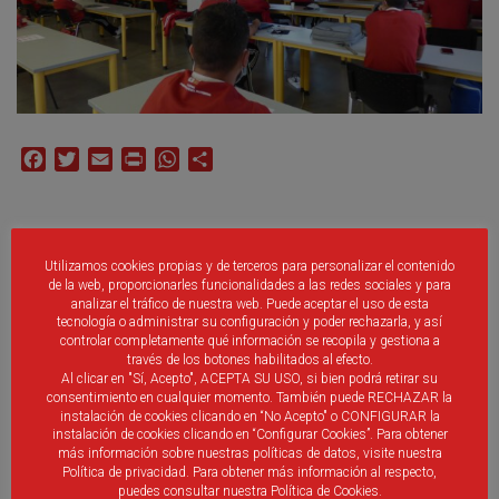
Facebook
Twitter
Email
Print
WhatsApp
Compartir
Publicaciones Relacionadas:
Utilizamos cookies propias y de terceros para personalizar el contenido
de la web, proporcionarles funcionalidades a las redes sociales y para
Exámenes finales Curso de Entrenador Nacional Nivel C
analizar el tráfico de nuestra web. Puede aceptar el uso de esta
tecnología o administrar su configuración y poder rechazarla, y así
Convocatoria de Cursos Federativos de Entrenadores
controlar completamente qué información se recopila y gestiona a
Nivel C Fútbol y Fútbol Sala
través de los botones habilitados al efecto.
Al clicar en "Sí, Acepto", ACEPTA SU USO, si bien podrá retirar su
La Escuela Nacional de Entrenadores de la RFEF abre el
consentimiento en cualquier momento. También puede RECHAZAR la
proceso de Acreditación de Competencias RFEF
instalación de cookies clicando en “No Acepto" o CONFIGURAR la
instalación de cookies clicando en “Configurar Cookies”. Para obtener
Convocatoria de Cursos de Entrenadores federativos en
más información sobre nuestras políticas de datos, visite nuestra
2021
Política de privacidad. Para obtener más información al respecto,
puedes consultar nuestra Política de Cookies.
Propuesta de convalidaciones para los cursos de