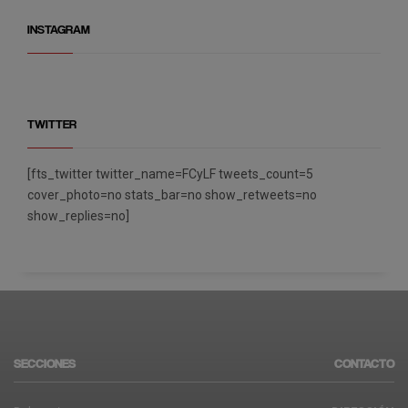
INSTAGRAM
TWITTER
[fts_twitter twitter_name=FCyLF tweets_count=5
cover_photo=no stats_bar=no show_retweets=no
show_replies=no]
SECCIONES
CONTACTO