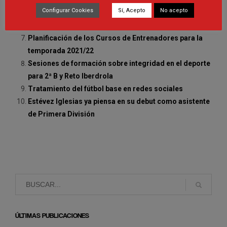
Configurar Cookies
Sí, Acepto
No acepto
Entrenadores RFEF
Actualización de entrenadores 2021
Planificación de los Cursos de Entrenadores para la
temporada 2021/22
Sesiones de formación sobre integridad en el deporte
para 2ª B y Reto Iberdrola
Tratamiento del fútbol base en redes sociales
Estévez Iglesias ya piensa en su debut como asistente
de Primera División
ÚLTIMAS PUBLICACIONES