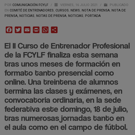
POR
COMUNICACIÓN FCYLF
/
VIERNES, 16 JULIO 2021
/
PUBLICADO
EN
COMITÉ DE ENTRENADORES
,
CURSOS
,
NEWS
,
NOTA DE PRENSA
,
NOTA DE
PRENSA, NOTICIAS
,
NOTAS DE PRENSA
,
NOTICIAS
,
PORTADA
Facebook
Twitter
Email
Print
WhatsApp
Compartir
El II Curso de Entrenador Profesional
de la FCYLF finaliza esta semana
tras unos meses de formación en
formato tanto presencial como
online. Una treintena de alumnos
termina las clases y exámenes, en
convocatoria ordinaria, en la sede
federativa este domingo, 18 de julio,
tras numerosas jornadas tanto en
el aula como en el campo de fútbol.