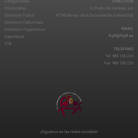
Delegaciones
DIRECCIÓN
Provinciales
C/ Pedro de Valdivia, s/n
Directorio Fútbol
47195 Arroyo de la Encomienda (Valladolid)
Directorio Fútbol Sala
EMAIL
Directorio Organismos
fcylf@fcylf.es
Deportivos
CTA
TELÉFONO
Tel: 983 100 230
Fax: 983 100 233
¡Síguenos en las redes sociales!