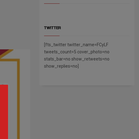
TWITTER
[fts_twitter twitter_name=FCyLF
tweets_count=5 cover_photo=no
stats_bar=no show_retweets=no
show_replies=no]