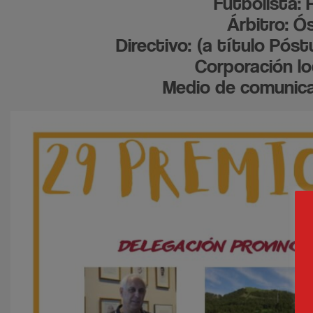
Futbolista: 
Árbitro: Ós
Directivo: (a título Pó
Corporación lo
Medio de comunica