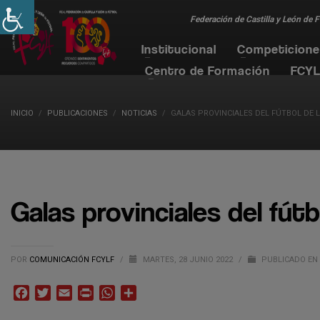
Federación de Castilla y León de 
Institucional
Competicion
Centro de Formación
FCYL
INICIO
PUBLICACIONES
NOTICIAS
GALAS PROVINCIALES DEL FÚTBOL DE 
Galas provinciales del fútb
POR
COMUNICACIÓN FCYLF
/
MARTES, 28 JUNIO 2022
/
PUBLICADO EN
Facebook
Twitter
Email
Print
WhatsApp
Compartir