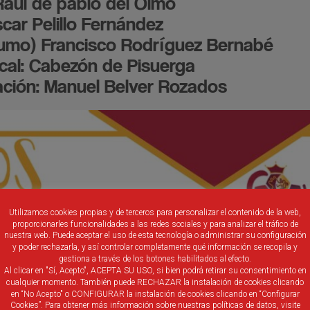
Raúl de pablo del Olmo
car Pelillo Fernández
stumo) Francisco Rodríguez Bernabé
cal: Cabezón de Pisuerga
ción: Manuel Belver Rozados
Utilizamos cookies propias y de terceros para personalizar el contenido de la web,
proporcionarles funcionalidades a las redes sociales y para analizar el tráfico de
nuestra web. Puede aceptar el uso de esta tecnología o administrar su configuración
y poder rechazarla, y así controlar completamente qué información se recopila y
gestiona a través de los botones habilitados al efecto.
Al clicar en "Sí, Acepto", ACEPTA SU USO, si bien podrá retirar su consentimiento en
cualquier momento. También puede RECHAZAR la instalación de cookies clicando
en “No Acepto" o CONFIGURAR la instalación de cookies clicando en “Configurar
Cookies”. Para obtener más información sobre nuestras políticas de datos, visite