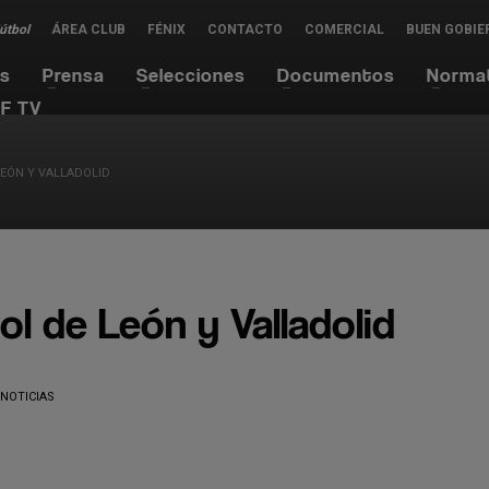
Fútbol
ÁREA CLUB
FÉNIX
CONTACTO
COMERCIAL
BUEN GOBIE
es
Prensa
Selecciones
Documentos
Norma
F TV
LEÓN Y VALLADOLID
ol de León y Valladolid
NOTICIAS