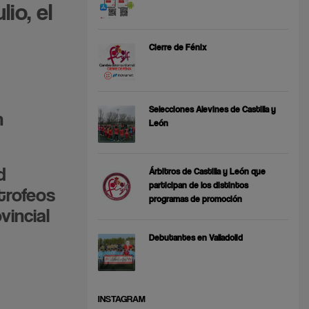
io, el
Cierre de Fénix
Selecciones Alevines de Castilla y
n
León
d
Árbitros de Castilla y León que
participan de los distintos
 trofeos
programas de promoción
vincial
Debutantes en Valladolid
INSTAGRAM