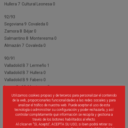
Hullera 7  Cultural Leonesa 0
92/93
Segoviana 9  Covaleda 0
Zamora 8  Béjar 0
Salmantino 8  Monteresma 0
Almazán 7  Covaleda 0
90/91
Valladolid B 7  Lermeño 1
Valladolid B 7  Hullera 0
Valladolid B 9  Fabero 0
Lermeño 12  Monterrey 0
Utilizamos cookies propias y de terceros para personalizar el contenido
89/90
de la web, proporcionarles funcionalidades a las redes sociales y para
analizar el tráfico de nuestra web. Puede aceptar el uso de esta
Arandina 9  Hullera 2
tecnología o administrar su configuración y poder rechazarla, y así
controlar completamente qué información se recopila y gestiona a
88/89
través de los botones habilitados al efecto.
Al clicar en "Sí, Acepto", ACEPTA SU USO, si bien podrá retirar su
Numancia 8  Endesa 0