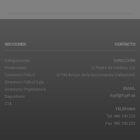
SECCIONES
CONTACTO
Delegaciones
DIRECCIÓN
Provinciales
C/ Pedro de Valdivia, s/n
Directorio Fútbol
47195 Arroyo de la Encomienda (Valladolid)
Directorio Fútbol Sala
EMAIL
Directorio Organismos
fcylf@fcylf.es
Deportivos
CTA
TELÉFONO
Tel: 983 100 230
Fax: 983 100 233