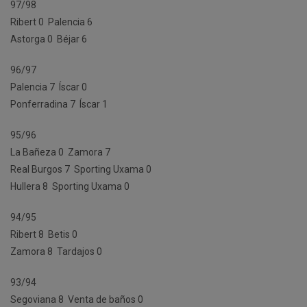
97/98
Ribert 0  Palencia 6
Astorga 0  Béjar 6
96/97
Palencia 7  Íscar 0
Ponferradina 7  Íscar 1
95/96
La Bañeza 0  Zamora 7
Real Burgos 7  Sporting Uxama 0
Hullera 8  Sporting Uxama 0
94/95
Ribert 8  Betis 0
Zamora 8  Tardajos 0
93/94
Segoviana 8  Venta de baños 0