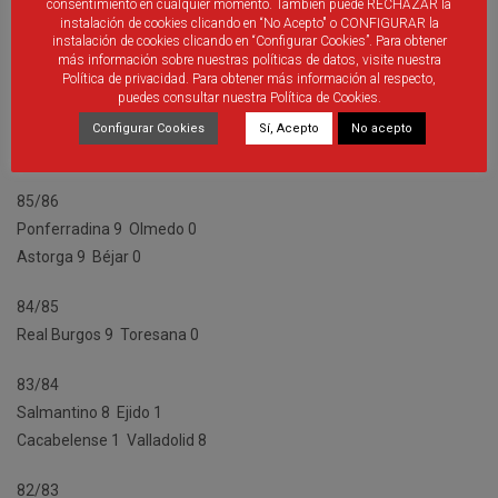
consentimiento en cualquier momento. También puede RECHAZAR la
instalación de cookies clicando en “No Acepto" o CONFIGURAR la
instalación de cookies clicando en “Configurar Cookies”. Para obtener
87/88
más información sobre nuestras políticas de datos, visite nuestra
Segoviana 7  Arévalo 0
Política de privacidad. Para obtener más información al respecto,
puedes consultar nuestra Política de Cookies.
86/87
Configurar Cookies
Sí, Acepto
No acepto
Ponferradina 8  Universidad de Valladolid 0
85/86
Ponferradina 9  Olmedo 0
Astorga 9  Béjar 0
84/85
Real Burgos 9  Toresana 0
83/84
Salmantino 8  Ejido 1
Cacabelense 1  Valladolid 8
82/83