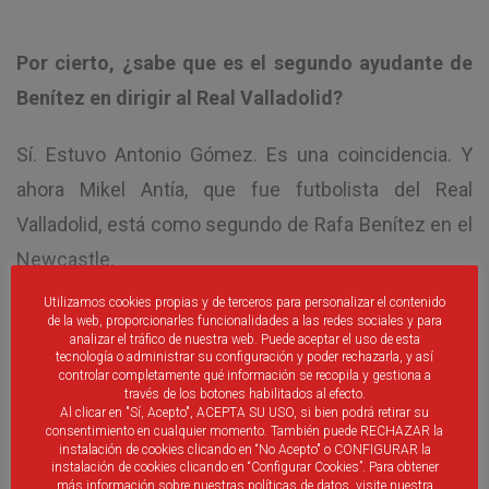
Por cierto, ¿sabe que es el segundo ayudante de
Benítez en dirigir al Real Valladolid?
Sí. Estuvo Antonio Gómez. Es una coincidencia. Y
ahora Mikel Antía, que fue futbolista del Real
Valladolid, está como segundo de Rafa Benítez en el
Newcastle.
Utilizamos cookies propias y de terceros para personalizar el contenido
de la web, proporcionarles funcionalidades a las redes sociales y para
analizar el tráfico de nuestra web. Puede aceptar el uso de esta
tecnología o administrar su configuración y poder rechazarla, y así
controlar completamente qué información se recopila y gestiona a
través de los botones habilitados al efecto.
Estuvo seis años sin dirigir como primero, siendo
Al clicar en "Sí, Acepto", ACEPTA SU USO, si bien podrá retirar su
consentimiento en cualquier momento. También puede RECHAZAR la
ayudante de Benítez en el Liverpool y director
instalación de cookies clicando en “No Acepto" o CONFIGURAR la
instalación de cookies clicando en “Configurar Cookies”. Para obtener
deportivo del Espanyol. ¿Reciclaje?
más información sobre nuestras políticas de datos, visite nuestra