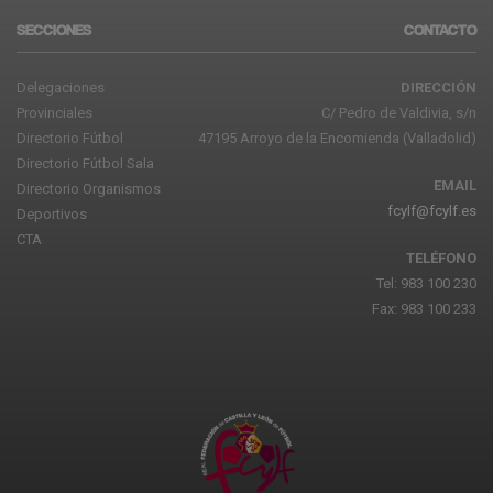
SECCIONES
CONTACTO
Delegaciones
DIRECCIÓN
Provinciales
C/ Pedro de Valdivia, s/n
Directorio Fútbol
47195 Arroyo de la Encomienda (Valladolid)
Directorio Fútbol Sala
EMAIL
Directorio Organismos
fcylf@fcylf.es
Deportivos
CTA
TELÉFONO
Tel: 983 100 230
Fax: 983 100 233