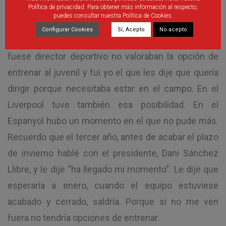
Política de privacidad. Para obtener más información al respecto,
puedes consultar nuestra Política de Cookies.
No me he visto nunca alejado del campo. Por eso
Configurar Cookies
Sí, Acepto
No acepto
cuando en el Badajoz se valoró la posibilidad de que
fuese director deportivo no valoraban la opción de
entrenar al juvenil y fui yo el que les dije que quería
dirigir porque necesitaba estar en el campo. En el
Liverpool tuve también esa posibilidad. En el
Espanyol hubo un momento en el que no pude más.
Recuerdo que el tercer año, antes de acabar el plazo
de invierno hablé con el presidente, Dani Sánchez
Llibre, y le dije “ha llegado mi momento”. Le dije que
esperaría a enero, cuando el equipo estuviese
acabado y cerrado, saldría. Porque si no me ven
fuera no tendría opciones de entrenar.