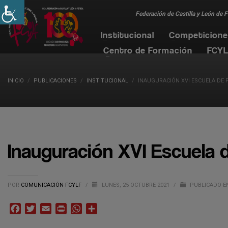
Federación de Castilla y León de 
Institucional
Competicion
Centro de Formación
FCYL
INICIO
PUBLICACIONES
INSTITUCIONAL
INAUGURACIÓN XVI ESCUELA DE 
Inauguración XVI Escuela
POR
COMUNICACIÓN FCYLF
/
LUNES, 25 OCTUBRE 2021
/
PUBLICADO E
Facebook
Twitter
Email
Print
WhatsApp
Compartir