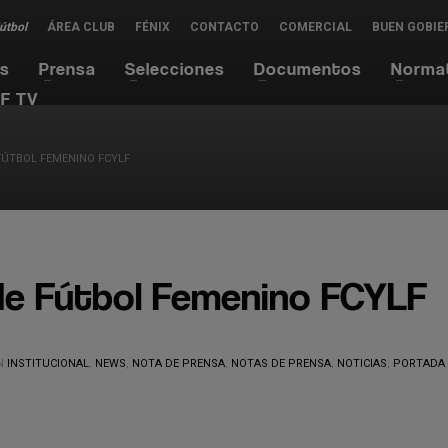
Fútbol
ÁREA CLUB
FÉNIX
CONTACTO
COMERCIAL
BUEN GOBIE
es
Prensa
Selecciones
Documentos
Norma
F TV
FÚTBOL FEMENINO FCYLF
 de Fútbol Femenino FCYLF
N
INSTITUCIONAL
,
NEWS
,
NOTA DE PRENSA
,
NOTAS DE PRENSA
,
NOTICIAS
,
PORTADA