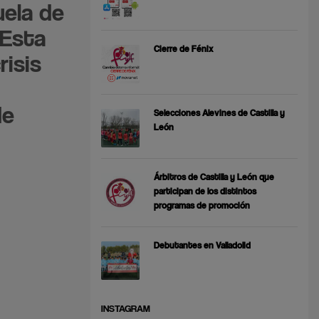
uela de
 Esta
Cierre de Fénix
isis
de
Selecciones Alevines de Castilla y
León
Árbitros de Castilla y León que
participan de los distintos
programas de promoción
Debutantes en Valladolid
INSTAGRAM