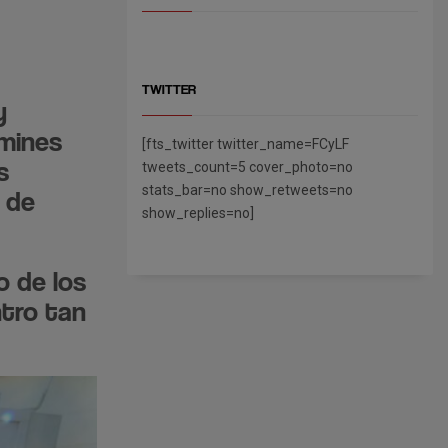
TWITTER
y
amines
[fts_twitter twitter_name=FCyLF
s
tweets_count=5 cover_photo=no
stats_bar=no show_retweets=no
 de
show_replies=no]
o de los
ntro tan