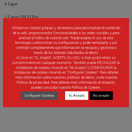
4 Ligas
2 Copas SM El Rey
Utilizamos cookies propias y de terceros para personalizar el contenido
2 Supercopas de España
de la web, proporcionarles funcionalidades a las redes sociales y para
analizar el tráfico de nuestra web. Puede aceptar el uso de esta
1 Copa Intercontinental
tecnología o administrar su configuración y poder rechazarla, y así
controlar completamente qué información se recopila y gestiona a
través de los botones habilitados al efecto.
1 Copa de Europa
Al clicar en "Sí, Acepto", ACEPTA SU USO, si bien podrá retirar su
consentimiento en cualquier momento. También puede RECHAZAR la
instalación de cookies clicando en “No Acepto" o CONFIGURAR la
1 Recopa
instalación de cookies clicando en “Configurar Cookies”. Para obtener
más información sobre nuestras políticas de datos, visite nuestra
2 Supercopas de Europa
Política de privacidad. Para obtener más información al respecto,
puedes consultar nuestra Política de Cookies.
Configurar Cookies
Sí, Acepto
No acepto