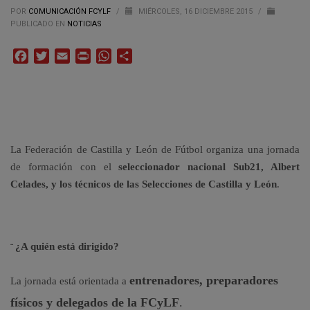
POR
COMUNICACIÓN FCYLF
/
MIÉRCOLES, 16 DICIEMBRE 2015
/
PUBLICADO EN
NOTICIAS
Facebook
Twitter
Email
Print
WhatsApp
Compartir
La Federación de Castilla y León de Fútbol organiza una jornada
de formación con el
seleccionador nacional Sub21, Albert
Celades, y los técnicos de las Selecciones de Castilla y León
.
¿A quién está dirigido?
¨
entrenadores, preparadores
La jornada está orientada a
físicos y delegados de la FCyLF
.