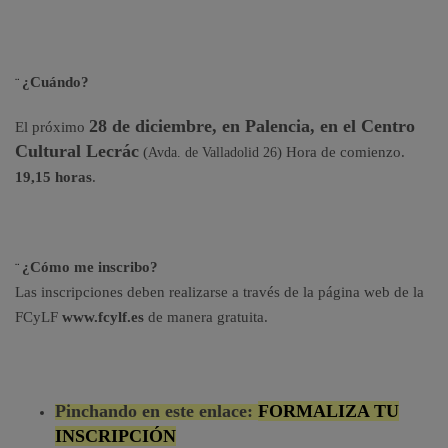
¿Cuándo?
¨
28 de diciembre, en Palencia, en el Centro
El próximo
Cultural Lecrác
(
) Hora de comienzo.
Avda. de Valladolid 26
19,15 horas
.
¿Cómo me inscribo?
¨
Las inscripciones deben realizarse a través de la página web de la
FCyLF
www.fcylf.es
de manera gratuita.
Pinchando en este enlace:
FORMALIZA TU
INSCRIPCIÓN