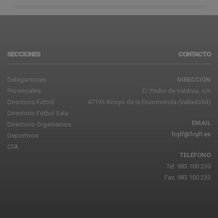
SECCIONES
CONTACTO
Delegaciones
DIRECCIÓN
Provinciales
C/ Pedro de Valdivia, s/n
Directorio Fútbol
47195 Arroyo de la Encomienda (Valladolid)
Directorio Fútbol Sala
EMAIL
Directorio Organismos
fcylf@fcylf.es
Deportivos
CTA
TELÉFONO
Tel: 983 100 230
Fax: 983 100 233