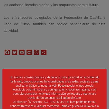
las acciones llevadas a cabo y las propuestas para el futuro.
Los entrenadores colegiados de la Federación de Castilla y
León de Fútbol también han podido beneficiarse de esta
actividad
Facebook
Twitter
Email
Print
WhatsApp
Compartir
No Se Han Encontrado Publicaciones Relacionadas.
Utilizamos cookies propias y de terceros para personalizar el contenido
de la web, proporcionarles funcionalidades a las redes sociales y para
analizar el tráfico de nuestra web. Puede aceptar el uso de esta
tecnología o administrar su configuración y poder rechazarla, y así
controlar completamente qué información se recopila y gestiona a
través de los botones habilitados al efecto.
Al clicar en "Sí, Acepto", ACEPTA SU USO, si bien podrá retirar su
consentimiento en cualquier momento. También puede RECHAZAR la