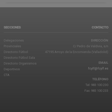
SECCIONES
CONTACTO
Delegaciones
DIRECCIÓN
Provinciales
C/ Pedro de Valdivia, s/n
Directorio Fútbol
47195 Arroyo de la Encomienda (Valladolid)
Directorio Fútbol Sala
EMAIL
Directorio Organismos
fcylf@fcylf.es
Deportivos
CTA
TELÉFONO
Tel: 983 100 230
Fax: 983 100 233