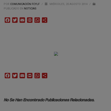
POR
COMUNICACIÓN FCYLF
/
MIÉRCOLES, 20 AGOSTO 2014
/
PUBLICADO EN
NOTICIAS
Facebook
Twitter
Email
Print
WhatsApp
Compartir
Facebook
Twitter
Email
Print
WhatsApp
Compartir
No Se Han Encontrado Publicaciones Relacionadas.