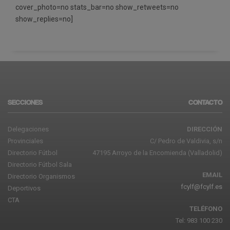
cover_photo=no stats_bar=no show_retweets=no
show_replies=no]
SECCIONES
CONTACTO
Delegaciones
DIRECCIÓN
Provinciales
C/ Pedro de Valdivia, s/n
Directorio Fútbol
47195 Arroyo de la Encomienda (Valladolid)
Directorio Fútbol Sala
EMAIL
Directorio Organismos
fcylf@fcylf.es
Deportivos
CTA
TELÉFONO
Tel: 983 100 230