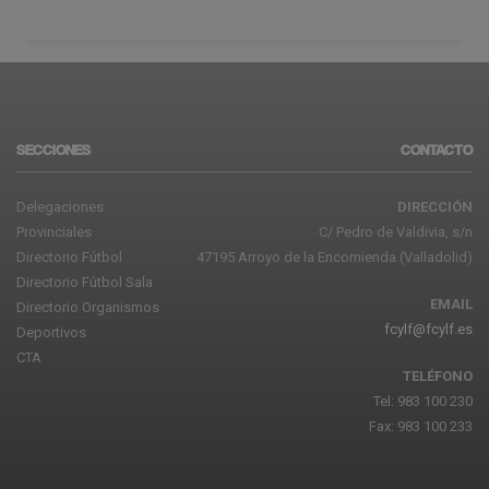
SECCIONES
CONTACTO
Delegaciones
DIRECCIÓN
Provinciales
C/ Pedro de Valdivia, s/n
Directorio Fútbol
47195 Arroyo de la Encomienda (Valladolid)
Directorio Fútbol Sala
EMAIL
Directorio Organismos
fcylf@fcylf.es
Deportivos
CTA
TELÉFONO
Tel: 983 100 230
Fax: 983 100 233