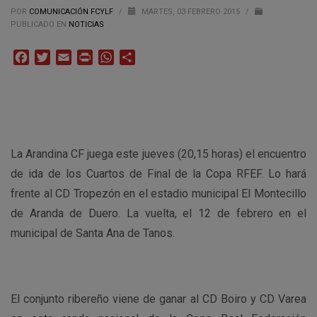
POR
COMUNICACIÓN FCYLF
/
MARTES, 03 FEBRERO 2015
/
PUBLICADO EN
NOTICIAS
Facebook
Twitter
Email
Print
WhatsApp
Compartir
La Arandina CF juega este jueves (20,15 horas) el encuentro
de ida de los Cuartos de Final de la Copa RFEF. Lo hará
frente al CD Tropezón en el estadio municipal El Montecillo
de Aranda de Duero. La vuelta, el 12 de febrero en el
municipal de Santa Ana de Tanos.
El conjunto ribereño viene de ganar al CD Boiro y CD Varea