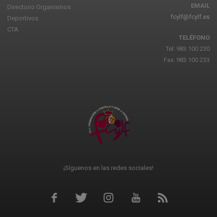
EMAIL
Directorio Organismos
fcylf@fcylf.es
Deportivos
CTA
TELÉFONO
Tel: 983 100 230
Fax: 983 100 233
¡Síguenos en las redes sociales!