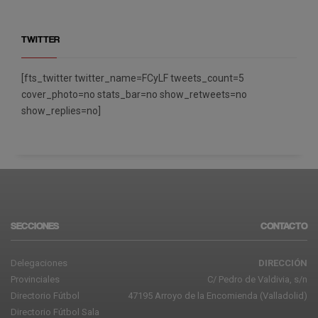
TWITTER
[fts_twitter twitter_name=FCyLF tweets_count=5
cover_photo=no stats_bar=no show_retweets=no
show_replies=no]
SECCIONES
CONTACTO
Delegaciones
DIRECCIÓN
Provinciales
C/ Pedro de Valdivia, s/n
Directorio Fútbol
47195 Arroyo de la Encomienda (Valladolid)
Directorio Fútbol Sala