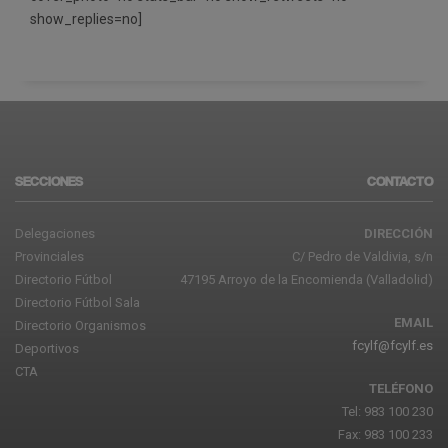
show_replies=no]
SECCIONES
CONTACTO
Delegaciones
DIRECCIÓN
Provinciales
C/ Pedro de Valdivia, s/n
Directorio Fútbol
47195 Arroyo de la Encomienda (Valladolid)
Directorio Fútbol Sala
EMAIL
Directorio Organismos
fcylf@fcylf.es
Deportivos
CTA
TELÉFONO
Tel: 983 100 230
Fax: 983 100 233