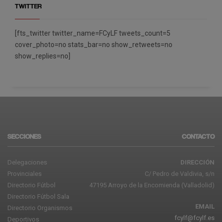
TWITTER
[fts_twitter twitter_name=FCyLF tweets_count=5
cover_photo=no stats_bar=no show_retweets=no
show_replies=no]
SECCIONES
CONTACTO
Delegaciones
DIRECCIÓN
Provinciales
C/ Pedro de Valdivia, s/n
Directorio Fútbol
47195 Arroyo de la Encomienda (Valladolid)
Directorio Fútbol Sala
EMAIL
Directorio Organismos
fcylf@fcylf.es
Deportivos