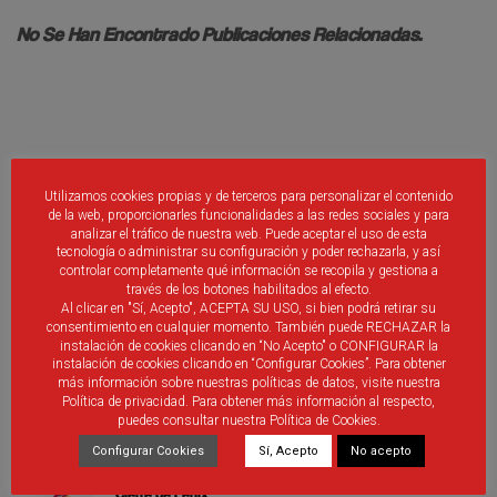
No Se Han Encontrado Publicaciones Relacionadas.
Debes ser
identificado
introducir un comentario.
Utilizamos cookies propias y de terceros para personalizar el contenido
de la web, proporcionarles funcionalidades a las redes sociales y para
analizar el tráfico de nuestra web. Puede aceptar el uso de esta
tecnología o administrar su configuración y poder rechazarla, y así
controlar completamente qué información se recopila y gestiona a
través de los botones habilitados al efecto.
Al clicar en "Sí, Acepto", ACEPTA SU USO, si bien podrá retirar su
consentimiento en cualquier momento. También puede RECHAZAR la
ÚLTIMAS PUBLICACIONES
instalación de cookies clicando en “No Acepto" o CONFIGURAR la
instalación de cookies clicando en “Configurar Cookies”. Para obtener
más información sobre nuestras políticas de datos, visite nuestra
Nueva aplicación móvil RFCYLF
Política de privacidad. Para obtener más información al respecto,
puedes consultar nuestra Política de Cookies.
Configurar Cookies
Sí, Acepto
No acepto
Cierre de Fénix