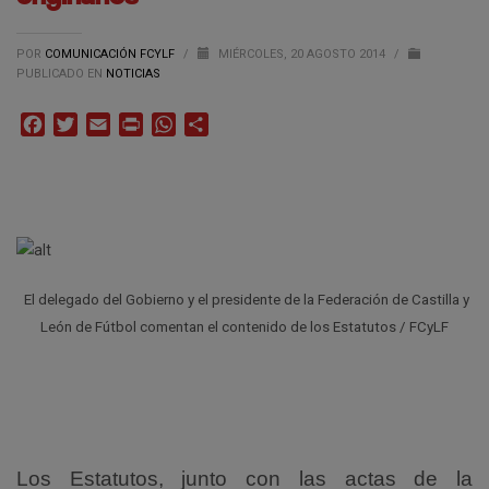
POR
COMUNICACIÓN FCYLF
/
MIÉRCOLES, 20 AGOSTO 2014
/
PUBLICADO EN
NOTICIAS
Facebook
Twitter
Email
Print
WhatsApp
Compartir
El delegado del Gobierno y el presidente de la Federación de Castilla y
León de Fútbol comentan el contenido de los Estatutos / FCyLF
Los Estatutos, junto con las actas de la