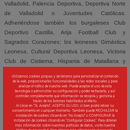
Valladolid, Palencia Deportiva, Deportiva Norte
de Valladolid o Juventudes Católicas.
Adheriéndose también los burgaleses Club
Deportivo Castilla, Arija Football Club y
Sagrados Corazones; los leoneses Gimástica
Leonesa, Cultural Deportiva Leonesa, Victoria
Club de Cistierna, Hispania de Matallana y
Ponferrada Football Club y el palentino Club
Utilizamos cookies propias y de terceros para personalizar el contenido
Lasalle. Como presidente de aquella primigenia
de la web, proporcionarles funcionalidades a las redes sociales y para
analizar el tráfico de nuestra web. Puede aceptar el uso de esta
Federación castellano-leonesa de fútbol figura el
tecnología o administrar su configuración y poder rechazarla, y así
controlar completamente qué información se recopila y gestiona a
famoso cronista deportivo Salvador Covelo
través de los botones habilitados al efecto.
Al clicar en "Sí, Acepto", ACEPTA SU USO, si bien podrá retirar su
teniendo como sede el número 53 de la
consentimiento en cualquier momento. También puede RECHAZAR la
instalación de cookies clicando en “No Acepto" o CONFIGURAR la
vallisoletana calle Santiago.
instalación de cookies clicando en “Configurar Cookies”. Para obtener
más información sobre nuestras políticas de datos, visite nuestra