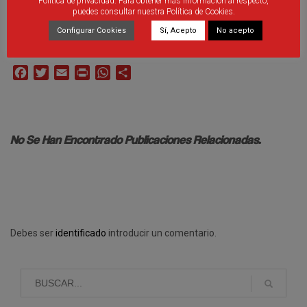
Política de privacidad. Para obtener más información al respecto,
puedes consultar nuestra Política de Cookies.
Configurar Cookies
Sí, Acepto
No acepto
Facebook
Twitter
Email
Print
WhatsApp
Compartir
No Se Han Encontrado Publicaciones Relacionadas.
Debes ser
identificado
introducir un comentario.