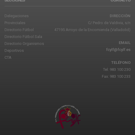
Delegaciones
DIRECCIÓN
Provinciales
C/ Pedro de Valdivia, s/n
Directorio Fútbol
47195 Arroyo de la Encomienda (Valladolid)
Directorio Fútbol Sala
EMAIL
Directorio Organismos
fcylf@fcylf.es
Deportivos
CTA
TELÉFONO
Tel: 983 100 230
Fax: 983 100 233