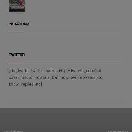
INSTAGRAM
TWITTER
[fts_twitter twitter_name=FCyLF tweets_count=5
cover_photo=no stats_bar=no show_retweets=no
show_replies=no]
SECCIONES
CONTACTO