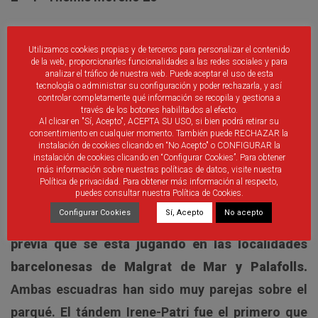
Utilizamos cookies propias y de terceros para personalizar el contenido
Árbitros: Sres.
Jordi García Romero y Rubén Santos
de la web, proporcionarles funcionalidades a las redes sociales y para
analizar el tráfico de nuestra web. Puede aceptar el uso de esta
Barceló.
Crono: Sra.
Marta Bellido Zambrana.
tecnología o administrar su configuración y poder rechazarla, y así
controlar completamente qué información se recopila y gestiona a
través de los botones habilitados al efecto.
Al clicar en "Sí, Acepto", ACEPTA SU USO, si bien podrá retirar su
consentimiento en cualquier momento. También puede RECHAZAR la
instalación de cookies clicando en “No Acepto" o CONFIGURAR la
El
combinado castellano y leonés ha inaugurado
instalación de cookies clicando en “Configurar Cookies”. Para obtener
más información sobre nuestras políticas de datos, visite nuestra
jornada en el Campeonato de España de Fútbol
Política de privacidad. Para obtener más información al respecto,
puedes consultar nuestra Política de Cookies.
Sala Femenino Sub21 frente a Cantabria con
Configurar Cookies
Sí, Acepto
No acepto
resultado desfavorable de 2 goles a 1 en la fase
previa que se está jugando en las localidades
barcelonesas de Malgrat de Mar y Palafolls.
Ambas escuadras han sido muy parejas sobre el
parqué. El tándem Irene-Patri fue el primero que