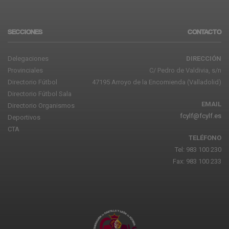
SECCIONES
CONTACTO
Delegaciones
DIRECCIÓN
Provinciales
C/ Pedro de Valdivia, s/n
Directorio Fútbol
47195 Arroyo de la Encomienda (Valladolid)
Directorio Fútbol Sala
EMAIL
Directorio Organismos
fcylf@fcylf.es
Deportivos
CTA
TELÉFONO
Tel: 983 100 230
Fax: 983 100 233