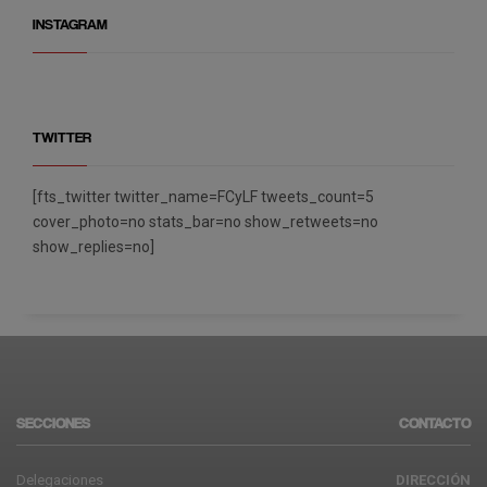
INSTAGRAM
TWITTER
[fts_twitter twitter_name=FCyLF tweets_count=5
cover_photo=no stats_bar=no show_retweets=no
show_replies=no]
SECCIONES
CONTACTO
Delegaciones
DIRECCIÓN