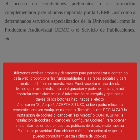
el acceso en condiciones preferentes a la formación
complementaria y de idiomas impartida por la UEMC, así como a
determinados servicios especializados de la Universidad, como la
Productora Audiovisual UEMC o el Servicio de Publicaciones,
etc.
La Federación facilitará a los alumnos de la UEMC el desarrollo
Utilizamos cookies propias y de terceros para personalizar el contenido
de prácticas formativas, como entrenadores, preparadores físicos,
de la web, proporcionarles funcionalidades a las redes sociales y para
analizar el tráfico de nuestra web. Puede aceptar el uso de esta
etc., o en otras labores que la entidad estime oportuno (gestión,
tecnología o administrar su configuración y poder rechazarla, y así
controlar completamente qué información se recopila y gestiona a
comunicación, etc.). Por último, ambas instituciones colaborarán
través de los botones habilitados al efecto.
de manera conjunta en actividades docentes y de investigación en
Al clicar en "Sí, Acepto", ACEPTA SU USO, si bien podrá retirar su
consentimiento en cualquier momento. También puede RECHAZAR la
las que pueda tener interés la práctica de fút
bol.
instalación de cookies clicando en “No Acepto" o CONFIGURAR la
instalación de cookies clicando en “Configurar Cookies”. Para obtener
más información sobre nuestras políticas de datos, visite nuestra
Política de privacidad. Para obtener más información al respecto,
puedes consultar nuestra Política de Cookies.