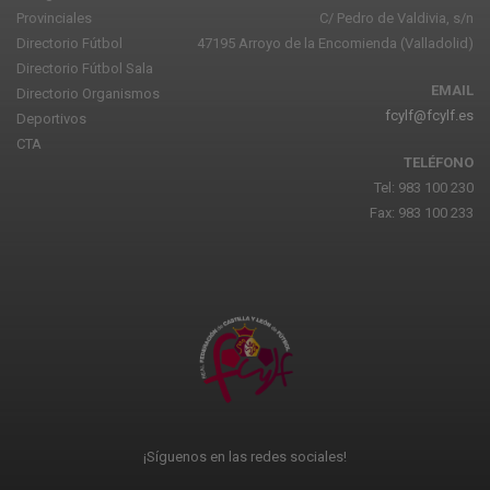
Provinciales
C/ Pedro de Valdivia, s/n
Directorio Fútbol
47195 Arroyo de la Encomienda (Valladolid)
Directorio Fútbol Sala
EMAIL
Directorio Organismos
fcylf@fcylf.es
Deportivos
CTA
TELÉFONO
Tel: 983 100 230
Fax: 983 100 233
¡Síguenos en las redes sociales!