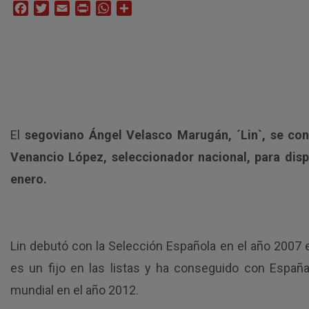
Facebook
Twitter
Email
Print
WhatsApp
Compartir
El
segoviano Ángel Velasco Marugán, ´Lin`, se con
Venancio López, seleccionador nacional, para dispu
enero.
Lin debutó con la Selección Española en el año 2007
es un fijo en las listas y ha conseguido con Espa
mundial en el año 2012.