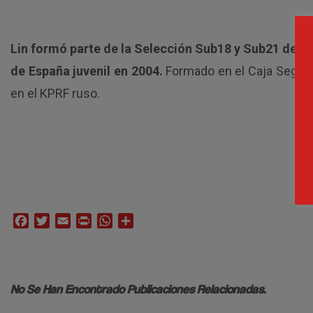
Lin formó parte de la Selección Sub18 y Sub21 de C
de España juvenil en 2004.
Formado en el Caja Segovia
en el KPRF ruso.
Facebook
Twitter
Email
Print
WhatsApp
Compartir
No Se Han Encontrado Publicaciones Relacionadas.