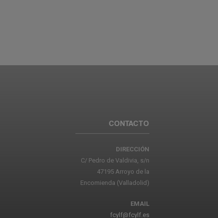
CONTACTO
DIRECCIÓN
C/ Pedro de Valdivia, s/n
47195 Arroyo de la
Encomienda (Valladolid)
EMAIL
fcylf@fcylf.es