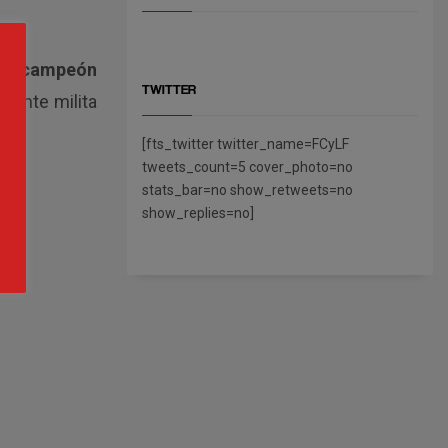
dose campeón
TWITTER
mente milita
[fts_twitter twitter_name=FCyLF
tweets_count=5 cover_photo=no
stats_bar=no show_retweets=no
show_replies=no]