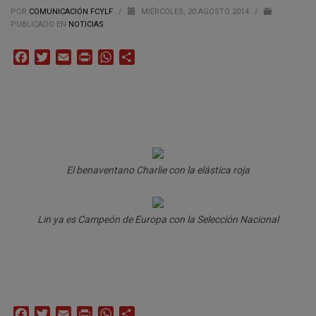
POR
COMUNICACIÓN FCYLF
/
MIÉRCOLES, 20 AGOSTO 2014
/
PUBLICADO EN
NOTICIAS
Facebook
Twitter
Email
Print
WhatsApp
Compartir
El benaventano Charlie con la elástica roja
Lin ya es Campeón de Europa con la Selección Nacional
Facebook
Twitter
Email
Print
WhatsApp
Compartir