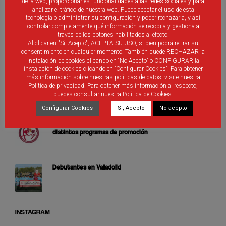
de la web, proporcionarles funcionalidades a las redes sociales y para
analizar el tráfico de nuestra web. Puede aceptar el uso de esta
tecnología o administrar su configuración y poder rechazarla, y así
controlar completamente qué información se recopila y gestiona a
Cierre de Fénix
través de los botones habilitados al efecto.
Al clicar en "Sí, Acepto", ACEPTA SU USO, si bien podrá retirar su
consentimiento en cualquier momento. También puede RECHAZAR la
instalación de cookies clicando en “No Acepto" o CONFIGURAR la
instalación de cookies clicando en “Configurar Cookies”. Para obtener
Selecciones Alevines de Castilla y León
más información sobre nuestras políticas de datos, visite nuestra
Política de privacidad. Para obtener más información al respecto,
puedes consultar nuestra Política de Cookies.
Configurar Cookies
Sí, Acepto
No acepto
Árbitros de Castilla y León que participan de los
distintos programas de promoción
Debutantes en Valladolid
INSTAGRAM