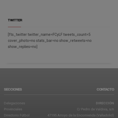
TWITTER
[fts_twitter twitter_name=FCyLF tweets_count=5
cover_photo=no stats_bar=no show_retweets=no
show_replies=no]
SECCIONES
CONTACTO
Delegaciones
DIRECCIÓN
Provinciales
C/ Pedro de Valdivia, s/n
Directorio Fútbol
47195 Arroyo de la Encomienda (Valladolid)