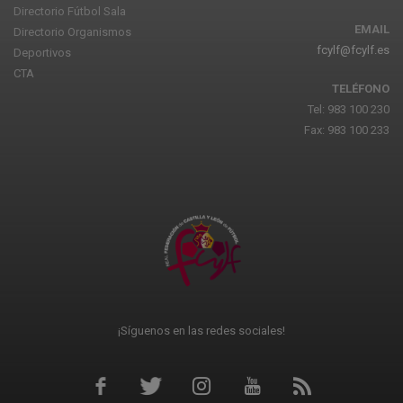
Directorio Fútbol Sala
EMAIL
Directorio Organismos
fcylf@fcylf.es
Deportivos
CTA
TELÉFONO
Tel: 983 100 230
Fax: 983 100 233
¡Síguenos en las redes sociales!