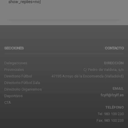
show_replies=no]
SECCIONES
CONTACTO
Delegaciones
DIRECCIÓN
Provinciales
C/ Pedro de Valdivia, s/n
Directorio Fútbol
47195 Arroyo de la Encomienda (Valladolid)
Directorio Fútbol Sala
EMAIL
Directorio Organismos
fcylf@fcylf.es
Deportivos
CTA
TELÉFONO
Tel: 983 100 230
Fax: 983 100 233