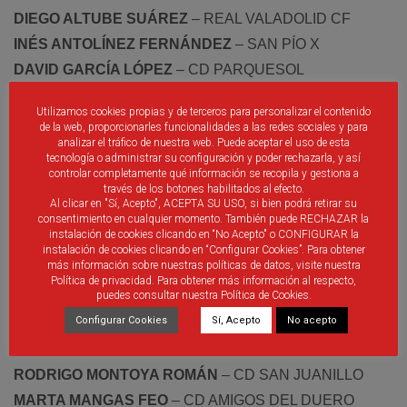
DIEGO ALTUBE SUÁREZ
– REAL VALADOLID CF
INÉS ANTOLÍNEZ FERNÁNDEZ
– SAN PÍO X
DAVID GARCÍA LÓPEZ
– CD PARQUESOL
ROBERTO MACÍAS CUADRADO
– UD SALAMANCA
Utilizamos cookies propias y de terceros para personalizar el contenido
SANDRA CRESPO SÁNCHEZ
– CD CARBAJOSA
de la web, proporcionarles funcionalidades a las redes sociales y para
analizar el tráfico de nuestra web. Puede aceptar el uso de esta
CRISTINA PORTOMEÑE MARTÍNEZ
– CD TROBAJO
tecnología o administrar su configuración y poder rechazarla, y así
DEL CAMINO
controlar completamente qué información se recopila y gestiona a
través de los botones habilitados al efecto.
RAÚL GARCÍA GONZÁLEZ
– CD FÚTBOL PEÑA
Al clicar en "Sí, Acepto", ACEPTA SU USO, si bien podrá retirar su
consentimiento en cualquier momento. También puede RECHAZAR la
MARÍA RUIZ CUESTA
– CD NTRA. SRA. DE BELÉN
instalación de cookies clicando en “No Acepto" o CONFIGURAR la
LETICIA CARRERA ALONSO
– CD NTRA. SRA. DE
instalación de cookies clicando en “Configurar Cookies”. Para obtener
más información sobre nuestras políticas de datos, visite nuestra
BELÉN
Política de privacidad. Para obtener más información al respecto,
puedes consultar nuestra Política de Cookies.
GUILLERMO GARCÍA SANTOS
– C. INTERNACIONAL
Configurar Cookies
Sí, Acepto
No acepto
DE LA AMISTAD
JONATHAN LÓPEZ PALENZUELA
– CF PALENCIA
RODRIGO MONTOYA ROMÁN
– CD SAN JUANILLO
MARTA MANGAS FEO
– CD AMIGOS DEL DUERO