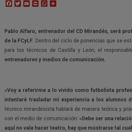
Facebook
Twitter
Email
Print
WhatsApp
Compartir
Pablo Alfaro, entrenador del CD Mirandés, será pro
de la FCyLF
. Dentro del ciclo de ponencias que se est
para los técnicos de Castilla y León, el responsabl
entrenadores y medios de comunicación.
«Voy a referirme a lo vivido como futbolista profe
intentaré trasladar mi experiencia a los alumnos 
técnico mirandesista hablará de manera teórica y prác
con el medio de comunicación:
«Debe ser una relaci
aquí no vale hacer teatro, hay que mostrarse tal cua