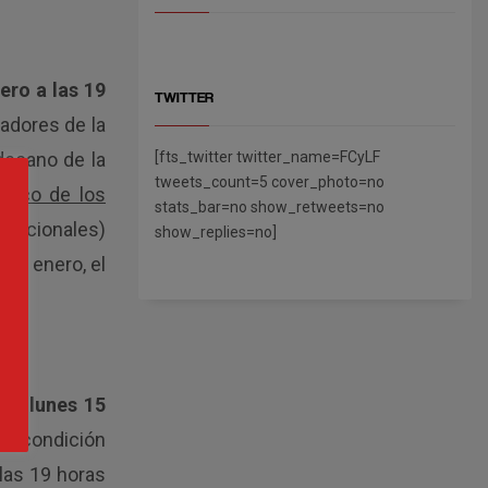
ero a las 19
TWITTER
nadores de la
decano de la
[fts_twitter twitter_name=FCyLF
tweets_count=5 cover_photo=no
ífico de los
stats_bar=no show_retweets=no
 nacionales)
show_replies=no]
 de enero, el
smo lunes 15
 la condición
elas 19 horas