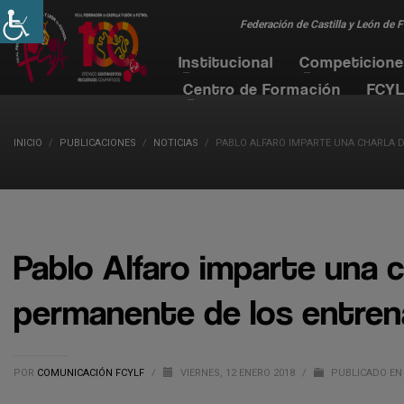
Federación de Castilla y León de 
Institucional
Competicion
Centro de Formación
FCYL
INICIO
PUBLICACIONES
NOTICIAS
PABLO ALFARO IMPARTE UNA CHARLA 
Pablo Alfaro imparte una c
permanente de los entre
POR
COMUNICACIÓN FCYLF
/
VIERNES, 12 ENERO 2018
/
PUBLICADO EN