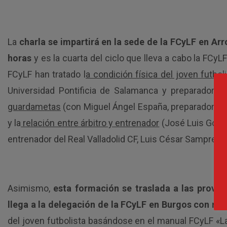
La
charla se impartirá en la sede de la FCyLF en Arr
horas
y es la cuarta del ciclo que lleva a cabo la FCy
FCyLF han tratado l
a condición física del joven futbol
Universidad Pontificia de Salamanca y preparador fí
guardametas
(con Miguel Ángel España, preparador de 
y la
relación entre árbitro y entrenador
(José Luis Gonzál
entrenador del Real Valladolid CF, Luis César Sampredr
Asimismo,
esta formación se traslada a las provin
llega a la delegación de la FCyLF en Burgos con ré
del joven futbolista basándose en el manual FCyLF «
L