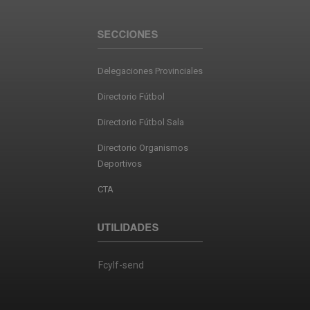
SECCIONES
Delegaciones Provinciales
Directorio Fútbol
Directorio Fútbol Sala
Directorio Organismos
Deportivos
CTA
UTILIDADES
Fcylf-send