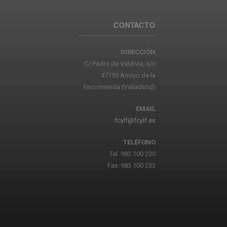
CONTACTO
DIRECCIÓN
C/ Pedro de Valdivia, s/n
47195 Arroyo de la
Encomienda (Valladolid)
EMAIL
fcylf@fcylf.es
TELÉFONO
Tel: 983 100 230
Fax: 983 100 233