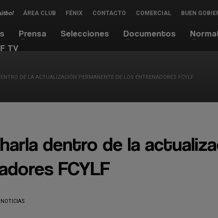
Fútbol
ÁREA CLUB
FÉNIX
CONTACTO
COMERCIAL
BUEN GOBIE
es
Prensa
Selecciones
Documentos
Norma
F TV
DENTRO DE LA ACTUALIZACIÓN PERMANENTE DE LOS ENTRENADORES FCYLF
harla dentro de la actualiz
nadores FCYLF
NOTICIAS