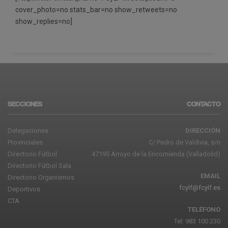
cover_photo=no stats_bar=no show_retweets=no
show_replies=no]
SECCIONES
CONTACTO
Delegaciones
DIRECCIÓN
Provinciales
C/ Pedro de Valdivia, s/n
Directorio Fútbol
47195 Arroyo de la Encomienda (Valladolid)
Directorio Fútbol Sala
EMAIL
Directorio Organismos
fcylf@fcylf.es
Deportivos
CTA
TELÉFONO
Tel: 983 100 230