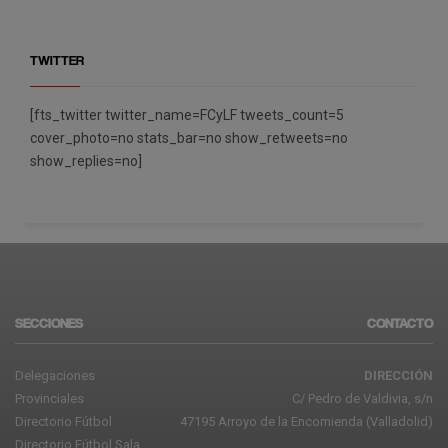
TWITTER
[fts_twitter twitter_name=FCyLF tweets_count=5
cover_photo=no stats_bar=no show_retweets=no
show_replies=no]
SECCIONES
CONTACTO
Delegaciones
DIRECCIÓN
Provinciales
C/ Pedro de Valdivia, s/n
Directorio Fútbol
47195 Arroyo de la Encomienda (Valladolid)
Directorio Fútbol Sala