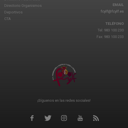
EMAIL
Directorio Organismos
fcylf@fcylf.es
Deportivos
CTA
TELÉFONO
Tel: 983 100 230
Fax: 983 100 233
¡Síguenos en las redes sociales!