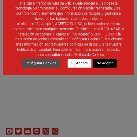
analizar el tráfico de nuestra web. Puede aceptar el uso de esta
tecnología o administrar su configuración y poder rechazarla, y así
controlar completamente qué información se recopila y gestiona a
1ª División de Fútbol Sala
través de los botones habilitados al efecto.
Al clicar en "Sí, Acepto", ACEPTA SU USO, si bien podrá retirar su
D. Jesús Velasco (Caja Segovia)
consentimiento en cualquier momento. También puede RECHAZAR la
instalación de cookies clicando en “No Acepto" o CONFIGURAR la
instalación de cookies clicando en “Configurar Cookies”. Para obtener
más información sobre nuestras políticas de datos, visite nuestra
Política de privacidad. Para obtener más información al respecto,
2ª División de Fútbol sala)
puedes consultar nuestra Política de Cookies.
D. Bruno García (Oxipharma
)
Configurar Cookies
Sí, Acepto
No acepto
Facebook
Twitter
Email
Print
WhatsApp
Compartir