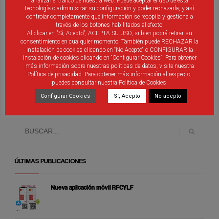
analizar el tráfico de nuestra web. Puede aceptar el uso de esta
tecnología o administrar su configuración y poder rechazarla, y así
controlar completamente qué información se recopila y gestiona a
través de los botones habilitados al efecto.
No Se Han Encontrado Publicaciones Relacionadas.
Al clicar en "Sí, Acepto", ACEPTA SU USO, si bien podrá retirar su
consentimiento en cualquier momento. También puede RECHAZAR la
instalación de cookies clicando en “No Acepto" o CONFIGURAR la
instalación de cookies clicando en “Configurar Cookies”. Para obtener
más información sobre nuestras políticas de datos, visite nuestra
Política de privacidad. Para obtener más información al respecto,
puedes consultar nuestra Política de Cookies.
Debes ser
identificado
introducir un comentario.
Configurar Cookies
Sí, Acepto
No acepto
ÚLTIMAS PUBLICACIONES
Nueva aplicación móvil RFCYLF