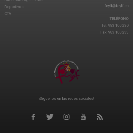
fcylf@fcylf.es
Deportivos
CTA
TELÉFONO
Tel: 983 100 230
Fax: 983 100 233
¡Síguenos en las redes sociales!