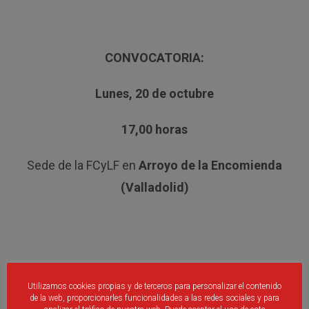
CONVOCATORIA:
Lunes, 20 de octubre
17,00 horas
Sede de la FCyLF en
Arroyo de la Encomienda
(Valladolid)
Facebook
Twitter
Email
Print
WhatsApp
Compartir
Utilizamos cookies propias y de terceros para personalizar el contenido
de la web, proporcionarles funcionalidades a las redes sociales y para