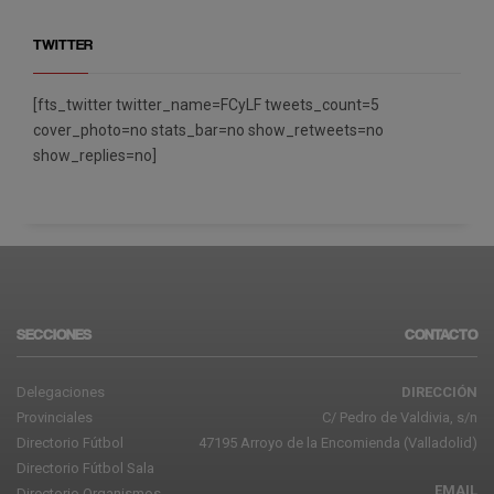
TWITTER
[fts_twitter twitter_name=FCyLF tweets_count=5
cover_photo=no stats_bar=no show_retweets=no
show_replies=no]
SECCIONES
CONTACTO
Delegaciones
DIRECCIÓN
Provinciales
C/ Pedro de Valdivia, s/n
Directorio Fútbol
47195 Arroyo de la Encomienda (Valladolid)
Directorio Fútbol Sala
EMAIL
Directorio Organismos