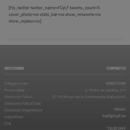
[fts_twitter twitter_name=FCyLF tweets_count=5
cover_photo=no stats_bar=no show_retweets=no
show_replies=no]
SECCIONES
CONTACTO
Delegaciones
DIRECCIÓN
Provinciales
C/ Pedro de Valdivia, s/n
Directorio Fútbol
47195 Arroyo de la Encomienda (Valladolid)
Directorio Fútbol Sala
EMAIL
Directorio Organismos
fcylf@fcylf.es
Deportivos
CTA
TELÉFONO