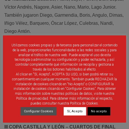
Víctor Andrés, Nagore, Asier, Nano, Mario, Lago Junior.
También jugaron Diego, Garmendia, Boris, Angulo, Dimas,
Iñigo Vélez, Barquero, Óscar López, Culebras, Nandi,
Diego Antón.
Árbitro
Sr. Díez Cano. Amonestó a Garmendia, Wilfred por
Utilizamos cookies propias y de terceros para personalizar el contenido
el Mirandés
de la web, proporcionarles funcionalidades a las redes sociales y para
analizar el tráfico de nuestra web. Puede aceptar el uso de esta
tecnología o administrar su configuración y poder rechazarla, y así
Goles:
controlar completamente qué información se recopila y gestiona a
0-1 Mario 35
través de los botones habilitados al efecto.
Al clicar en "Sí, Acepto", ACEPTA SU USO, si bien podrá retirar su
0-2 Íñigo Vélez 58
consentimiento en cualquier momento. También puede RECHAZAR la
instalación de cookies clicando en “No Acepto" o CONFIGURAR la
1-2 Pablo 68
instalación de cookies clicando en “Configurar Cookies”. Para obtener
más información sobre nuestras políticas de datos, visite nuestra
Política de privacidad. Para obtener más información al respecto,
Penaltis 3-4
puedes consultar nuestra Política de Cookies.
Configurar Cookies
Sí, Acepto
No acepto
III COPA CASTILLA Y LEÓN – CUARTOS DE FINAL