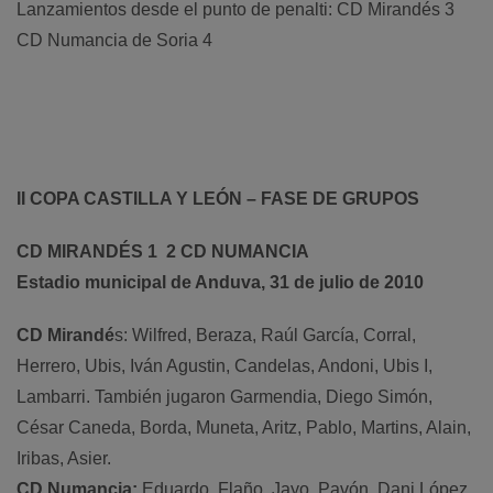
Lanzamientos desde el punto de penalti: CD Mirandés 3 
CD Numancia de Soria 4
II COPA CASTILLA Y LEÓN – FASE DE GRUPOS
CD MIRANDÉS 1  2 CD NUMANCIA
Estadio municipal de Anduva, 31 de julio de 2010
CD Mirandé
s: Wilfred, Beraza, Raúl García, Corral,
Herrero, Ubis, Iván Agustin, Candelas, Andoni, Ubis I,
Lambarri. También jugaron Garmendia, Diego Simón,
César Caneda, Borda, Muneta, Aritz, Pablo, Martins, Alain,
Iribas, Asier.
CD Numancia:
Eduardo, Flaño, Jayo, Pavón, Dani López,