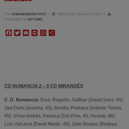
POR
COMUNICACIÓN FCYLF
/
MIÉRCOLES, 20 AGOSTO 2014
/
PUBLICADO EN
NOTICIAS
Facebook
Twitter
Email
Print
WhatsApp
Compartir
CD NUMANCIA 2 – 0 CD MIRANDÉS
C. D. Numancia
: Raul, Regalón, Gaffoor (David Sanz, 45),
Javi Duro (Juanma, 45), Bonilla, Pedraza (Antonio Tomás,
45), Víctor Andrés, Palanca (Del Pino, 45, Vicente, 86),
Luis Valcarce (David Martín, 45), Julio Álvarez (Bedoya,