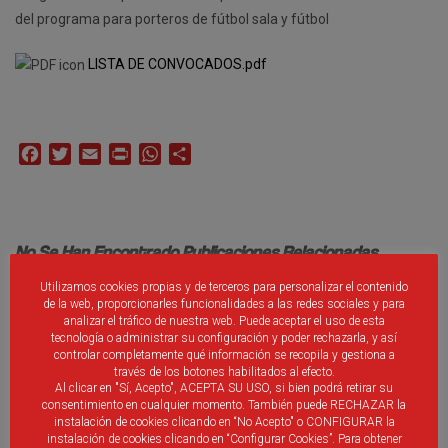
del programa para porteros de fútbol sala y fútbol
LISTA DE CONVOCADOS.pdf
Facebook
Twitter
Email
Print
WhatsApp
Compartir
No Se Han Encontrado Publicaciones Relacionadas.
Utilizamos cookies propias y de terceros para personalizar el contenido
de la web, proporcionarles funcionalidades a las redes sociales y para
analizar el tráfico de nuestra web. Puede aceptar el uso de esta
tecnología o administrar su configuración y poder rechazarla, y así
controlar completamente qué información se recopila y gestiona a
través de los botones habilitados al efecto.
Debes ser
identificado
introducir un comentario.
Al clicar en "Sí, Acepto", ACEPTA SU USO, si bien podrá retirar su
consentimiento en cualquier momento. También puede RECHAZAR la
instalación de cookies clicando en “No Acepto" o CONFIGURAR la
instalación de cookies clicando en “Configurar Cookies”. Para obtener