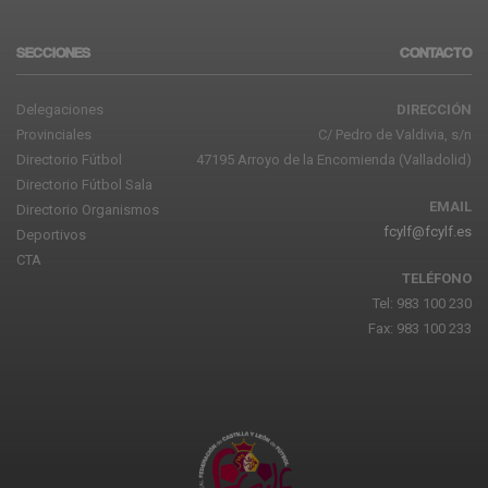
SECCIONES
CONTACTO
Delegaciones
DIRECCIÓN
Provinciales
C/ Pedro de Valdivia, s/n
Directorio Fútbol
47195 Arroyo de la Encomienda (Valladolid)
Directorio Fútbol Sala
EMAIL
Directorio Organismos
fcylf@fcylf.es
Deportivos
CTA
TELÉFONO
Tel: 983 100 230
Fax: 983 100 233