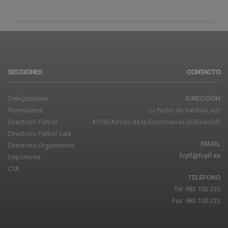
SECCIONES
CONTACTO
Delegaciones
DIRECCIÓN
Provinciales
C/ Pedro de Valdivia, s/n
Directorio Fútbol
47195 Arroyo de la Encomienda (Valladolid)
Directorio Fútbol Sala
EMAIL
Directorio Organismos
fcylf@fcylf.es
Deportivos
CTA
TELÉFONO
Tel: 983 100 230
Fax: 983 100 233