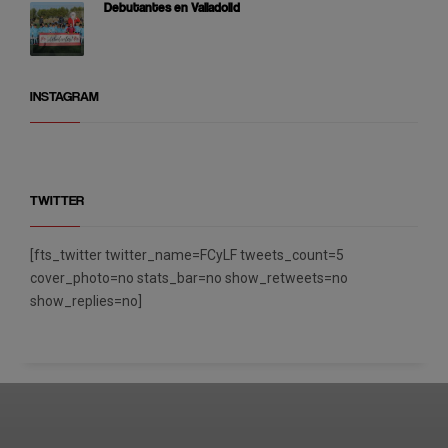
Debutantes en Valladolid
INSTAGRAM
TWITTER
[fts_twitter twitter_name=FCyLF tweets_count=5
cover_photo=no stats_bar=no show_retweets=no
show_replies=no]