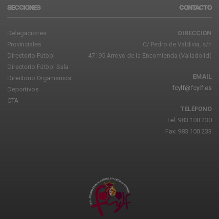
SECCIONES
CONTACTO
Delegaciones
DIRECCIÓN
Provinciales
C/ Pedro de Valdivia, s/n
Directorio Fútbol
47195 Arroyo de la Encomienda (Valladolid)
Directorio Fútbol Sala
EMAIL
Directorio Organismos
fcylf@fcylf.es
Deportivos
CTA
TELÉFONO
Tel: 983 100 230
Fax: 983 100 233