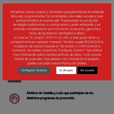
ÚLTIMAS PUBLICACIONES
Utilizamos cookies propias y de terceros para personalizar el contenido
de la web, proporcionarles funcionalidades a las redes sociales y para
analizar el tráfico de nuestra web. Puede aceptar el uso de esta
Nueva aplicación móvil RFCYLF
tecnología o administrar su configuración y poder rechazarla, y así
controlar completamente qué información se recopila y gestiona a
través de los botones habilitados al efecto.
Al clicar en "Sí, Acepto", ACEPTA SU USO, si bien podrá retirar su
consentimiento en cualquier momento. También puede RECHAZAR la
instalación de cookies clicando en “No Acepto" o CONFIGURAR la
Cierre de Fénix
instalación de cookies clicando en “Configurar Cookies”. Para obtener
más información sobre nuestras políticas de datos, visite nuestra
Política de privacidad. Para obtener más información al respecto,
puedes consultar nuestra Política de Cookies.
Selecciones Alevines de Castilla y León
Configurar Cookies
Sí, Acepto
No acepto
Árbitros de Castilla y León que participan de los
distintos programas de promoción