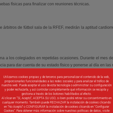
ebas físicas para finalizar con reuniones técnicas.
 árbitros de fútbol sala de la RFEF, medirán la aptitud cardiorre
na a los colegiados en repetidas ocasiones. Durante el mes de
ncia para dar cuenta de su estado físico y ponerse al día en la
Utilizamos cookies propias y de terceros para personalizar el contenido de la web,
proporcionarles funcionalidades a las redes sociales y para analizar el tráfico de
nuestra web. Puede aceptar el uso de esta tecnología o administrar su configuración
y poder rechazarla, y así controlar completamente qué información se recopila y
gestiona a través de los botones habilitados al efecto.
Al clicar en "Sí, Acepto", ACEPTA SU USO, si bien podrá retirar su consentimiento en
chó para presentar a Javier Turienzo Álvarez, exárbitro de Pr
cualquier momento. También puede RECHAZAR la instalación de cookies clicando
en “No Acepto" o CONFIGURAR la instalación de cookies clicando en “Configurar
Federación del programa de mentores del Comité Nacional.
Cookies”. Para obtener más información sobre nuestras políticas de datos, visite