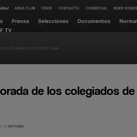
Fútbol
ÁREA CLUB
FÉNIX
CONTACTO
COMERCIAL
BUEN GOBIE
es
Prensa
Selecciones
Documentos
Norma
F TV
E LOS COLEGIADOS DE FÚTBOL SALA
orada de los colegiados de
O EN
NOTICIAS