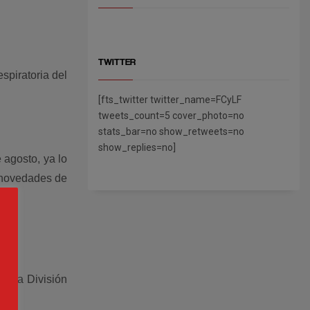
TWITTER
spiratoria del
[fts_twitter twitter_name=FCyLF
tweets_count=5 cover_photo=no
stats_bar=no show_retweets=no
show_replies=no]
 agosto, ya lo
s novedades de
imera División