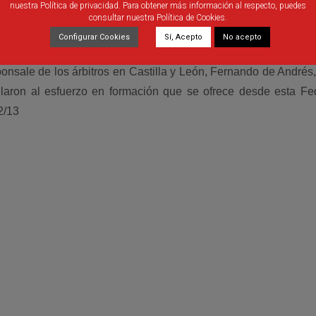
nuestra Política de privacidad. Para obtener más información al respecto, puedes
consultar nuestra Política de Cookies.
Configurar Cookies
Sí, Acepto
No acepto
onsale de los árbitros en Castilla y León, Fernando de Andrés
laron al esfuerzo en formación que se ofrece desde esta Fe
2/13