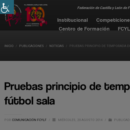
Federación de Castilla y León de 
Institucional
Competicion
Centro de Formación
FCYL
INICIO
PUBLICACIONES
NOTICIAS
PRUEBAS PRINCIPIO DE TEMPORADA D
Pruebas principio de temp
fútbol sala
POR
COMUNICACIÓN FCYLF
/
MIÉRCOLES, 20 AGOSTO 2014
/
PUBLICAD