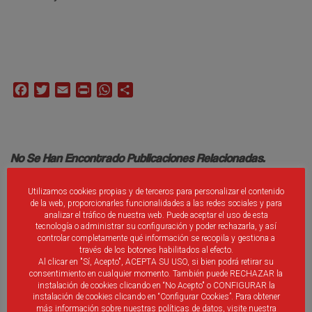
Facebook
Twitter
Email
Print
WhatsApp
Compartir
No Se Han Encontrado Publicaciones Relacionadas.
Utilizamos cookies propias y de terceros para personalizar el contenido
de la web, proporcionarles funcionalidades a las redes sociales y para
analizar el tráfico de nuestra web. Puede aceptar el uso de esta
tecnología o administrar su configuración y poder rechazarla, y así
controlar completamente qué información se recopila y gestiona a
través de los botones habilitados al efecto.
Debes ser
identificado
introducir un comentario.
Al clicar en "Sí, Acepto", ACEPTA SU USO, si bien podrá retirar su
consentimiento en cualquier momento. También puede RECHAZAR la
instalación de cookies clicando en “No Acepto" o CONFIGURAR la
instalación de cookies clicando en “Configurar Cookies”. Para obtener
más información sobre nuestras políticas de datos, visite nuestra