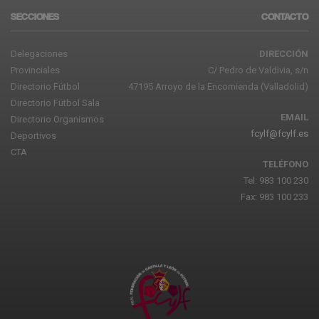
SECCIONES
CONTACTO
Delegaciones
DIRECCIÓN
Provinciales
C/ Pedro de Valdivia, s/n
Directorio Fútbol
47195 Arroyo de la Encomienda (Valladolid)
Directorio Fútbol Sala
EMAIL
Directorio Organismos
fcylf@fcylf.es
Deportivos
CTA
TELÉFONO
Tel: 983 100 230
Fax: 983 100 233