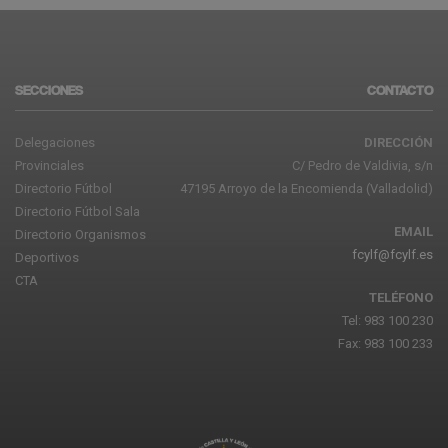
SECCIONES
CONTACTO
Delegaciones
DIRECCIÓN
Provinciales
C/ Pedro de Valdivia, s/n
Directorio Fútbol
47195 Arroyo de la Encomienda (Valladolid)
Directorio Fútbol Sala
EMAIL
Directorio Organismos
fcylf@fcylf.es
Deportivos
CTA
TELÉFONO
Tel: 983 100 230
Fax: 983 100 233