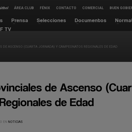
Fútbol
ÁREA CLUB
FÉNIX
CONTACTO
COMERCIAL
BUEN GOBIE
es
Prensa
Selecciones
Documentos
Norma
F TV
ES DE ASCENSO (CUARTA JORNADA) Y CAMPEONATOS REGIONALES DE EDAD
vinciales de Ascenso (Cua
Regionales de Edad
O EN
NOTICIAS