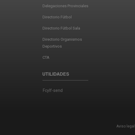
Delegaciones Provinciales
Directorio Fútbol
Directorio Fútbol Sala
Directorio Organismos
Deportivos
CTA
UTILIDADES
Fcylf-send
Aviso legal