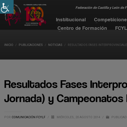
Federación de Castilla y León de 
Institucional
Competicion
Centro de Formación
FCYL
INICIO
PUBLICACIONES
NOTICIAS
RESULTADOS FASES INTERPROVINCIAL
Resultados Fases Interpro
Jornada) y Campeonatos 
POR
COMUNICACIÓN FCYLF
/
MIÉRCOLES, 20 AGOSTO 2014
/
PUBLICAD