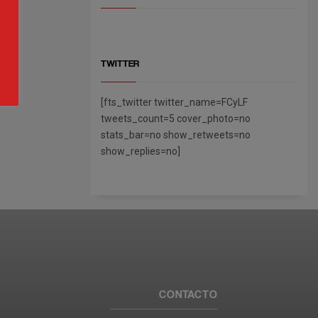
TWITTER
[fts_twitter twitter_name=FCyLF
tweets_count=5 cover_photo=no
stats_bar=no show_retweets=no
show_replies=no]
CONTACTO