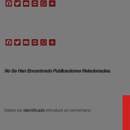
Facebook
Twitter
Email
Print
WhatsApp
Compartir
Facebook
Twitter
Email
Print
WhatsApp
Compartir
No Se Han Encontrado Publicaciones Relacionadas.
Debes ser
identificado
introducir un comentario.