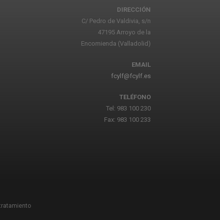
DIRECCIÓN
C/ Pedro de Valdivia, s/n
47195 Arroyo de la
Encomienda (Valladolid)
EMAIL
fcylf@fcylf.es
TELÉFONO
Tel: 983 100 230
Fax: 983 100 233
 tratamiento