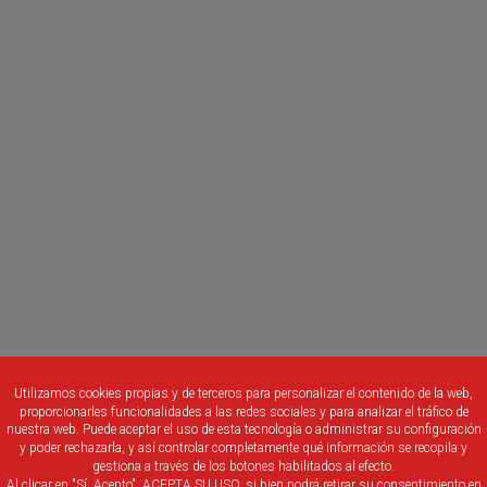
Utilizamos cookies propias y de terceros para personalizar el contenido de la web,
proporcionarles funcionalidades a las redes sociales y para analizar el tráfico de
nuestra web. Puede aceptar el uso de esta tecnología o administrar su configuración
y poder rechazarla, y así controlar completamente qué información se recopila y
gestiona a través de los botones habilitados al efecto.
Al clicar en "Sí, Acepto", ACEPTA SU USO, si bien podrá retirar su consentimiento en