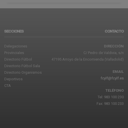
SECCIONES
CONTACTO
Delegaciones
DIRECCIÓN
Provinciales
C/ Pedro de Valdivia, s/n
Directorio Fútbol
47195 Arroyo de la Encomienda (Valladolid)
Directorio Fútbol Sala
EMAIL
Directorio Organismos
fcylf@fcylf.es
Deportivos
CTA
TELÉFONO
Tel: 983 100 230
Fax: 983 100 233