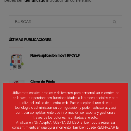
Debes ser
identificado
introducir un comentario.
ÚLTIMAS PUBLICACIONES
Nueva aplicación móvil RFCYLF
Cierre de Fénix
Utilizamos cookies propias y de terceros para personalizar el contenido
de la web, proporcionarles funcionalidades a las redes sociales y para
analizar el tráfico de nuestra web. Puede aceptar el uso de esta
Selecciones Alevines de Castilla y León
tecnología o administrar su configuración y poder rechazarla, y así
controlar completamente qué información se recopila y gestiona a
través de los botones habilitados al efecto.
Al clicar en "Sí, Acepto", ACEPTA SU USO, si bien podrá retirar su
consentimiento en cualquier momento. También puede RECHAZAR la