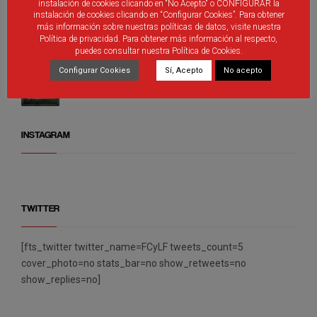
instalación de cookies clicando en “No Acepto" o CONFIGURAR la
Árbitros de Castilla y León que participan de los
instalación de cookies clicando en “Configurar Cookies”. Para obtener
distintos programas de promoción
más información sobre nuestras políticas de datos, visite nuestra
Política de privacidad. Para obtener más información al respecto,
puedes consultar nuestra Política de Cookies.
Configurar Cookies
Sí, Acepto
No acepto
Debutantes en Valladolid
INSTAGRAM
TWITTER
[fts_twitter twitter_name=FCyLF tweets_count=5
cover_photo=no stats_bar=no show_retweets=no
show_replies=no]