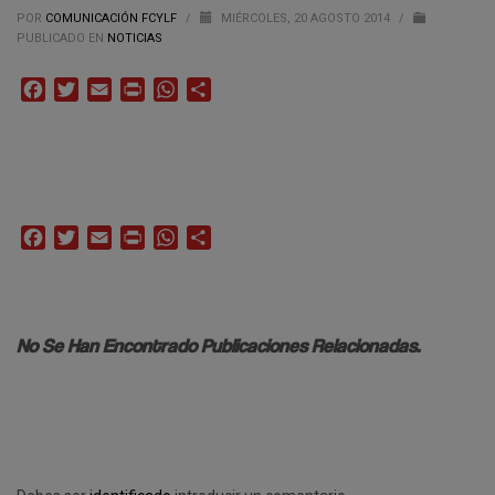
POR
COMUNICACIÓN FCYLF
/
MIÉRCOLES, 20 AGOSTO 2014
/
PUBLICADO EN
NOTICIAS
Facebook
Twitter
Email
Print
WhatsApp
Compartir
Facebook
Twitter
Email
Print
WhatsApp
Compartir
No Se Han Encontrado Publicaciones Relacionadas.