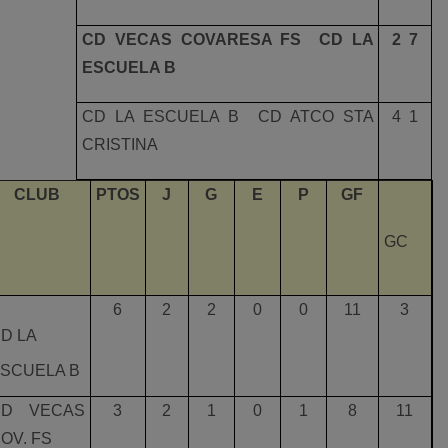
CD VECAS COVARESA FS  CD LA
2  7
ESCUELA B
CD LA ESCUELA B  CD ATCO STA
4  1
CRISTINA
CLUB
PTOS
J
G
E
P
GF
GC
6
2
2
0
0
11
3
D LA
SCUELA B
CD VECAS
3
2
1
0
1
8
11
OV. FS