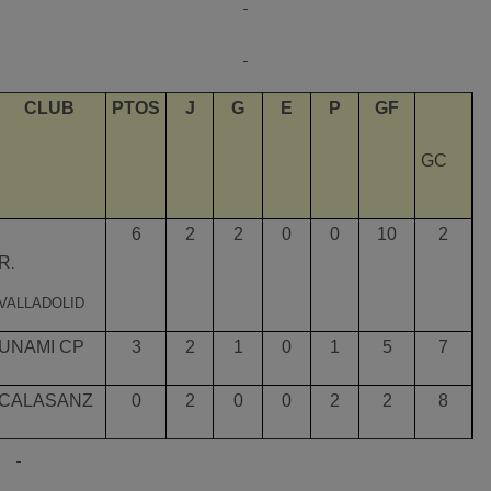
CLUB
PTOS
J
G
E
P
GF
GC
6
2
2
0
0
10
2
R
.
VALLADOLID
UNAMI CP
3
2
1
0
1
5
7
CALASANZ
0
2
0
0
2
2
8