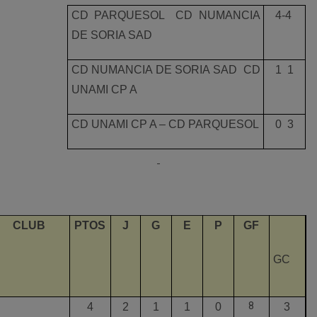
CD PARQUESOL  CD NUMANCIA
4-4
DE SORIA SAD
CD NUMANCIA DE SORIA SAD  CD
1  1
UNAMI CP A
CD UNAMI CP A – CD PARQUESOL
0  3
CLUB
PTOS
J
G
E
P
GF
GC
8
4
2
1
1
0
3