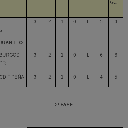
GC
3
2
1
0
1
5
4
S
JUANILLO
BURGOS
3
2
1
0
1
6
6
PR
CD F PEÑA
3
2
1
0
1
4
5
2ª FASE