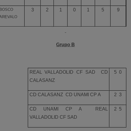
BOSCO
3
2
1
0
1
5
9
AREVALO
Grupo B
REAL VALLADOLID CF SAD  CD
5  0
CALASANZ
CD CALASANZ  CD UNAMI CP A
2  3
CD UNAMI CP A  REAL
2  5
VALLADOLID CF SAD