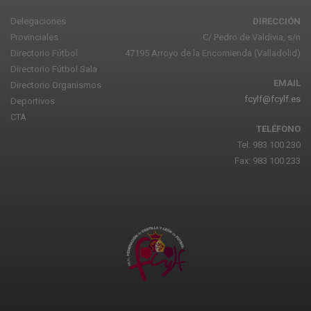
Delegaciones
DIRECCIÓN
Provinciales
C/ Pedro de Valdivia, s/n
Directorio Fútbol
47195 Arroyo de la Encomienda (Valladolid)
Directorio Fútbol Sala
EMAIL
Directorio Organismos
fcylf@fcylf.es
Deportivos
CTA
TELÉFONO
Tel: 983 100 230
Fax: 983 100 233