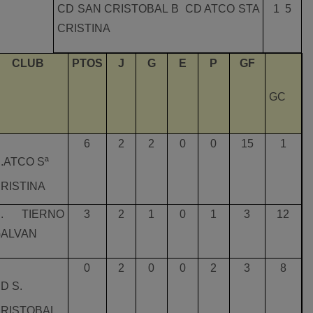
CD SAN CRISTOBAL B  CD ATCO STA
1  5
CRISTINA
CLUB
PTOS
J
G
E
P
GF
GC
6
2
2
0
0
15
1
.ATCO Sª
RISTINA
C. TIERNO
3
2
1
0
1
3
12
ALVAN
0
2
0
0
2
3
8
D S.
RISTOBAL