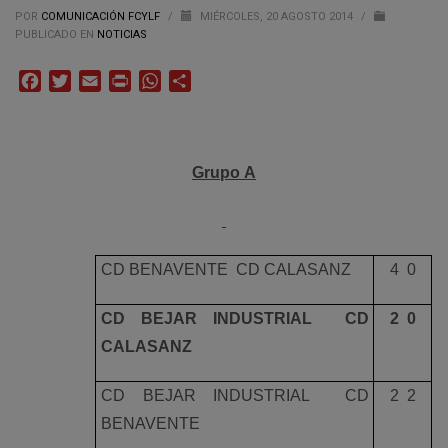
POR
COMUNICACIÓN FCYLF
/
MIÉRCOLES, 20 AGOSTO 2014
/
PUBLICADO EN
NOTICIAS
Facebook
Twitter
Email
Print
WhatsApp
Compartir
Grupo A
CD BENAVENTE  CD CALASANZ
4  0
CD BEJAR INDUSTRIAL  CD
2  0
CALASANZ
CD BEJAR INDUSTRIAL  CD
2  2
BENAVENTE