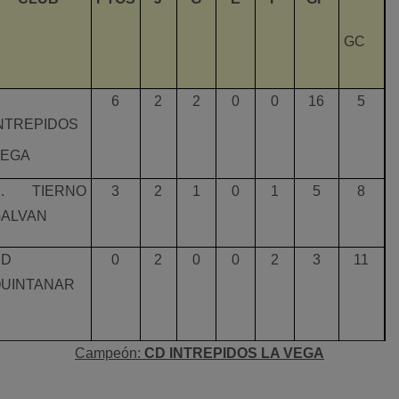
GC
6
2
2
0
0
16
5
NTREPIDOS
EGA
C. TIERNO
3
2
1
0
1
5
8
ALVAN
CD
0
2
0
0
2
3
11
UINTANAR
Campeón:
CD INTREPIDOS LA VEGA