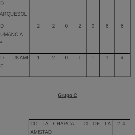
CD
ARQUESOL
CD
2
2
0
2
0
6
6
UMANCIA
ª
CD UNAMI
1
2
0
1
1
1
4
CP
Grupo C
CD LA CHARCA  CI DE LA
2  4
AMISTAD