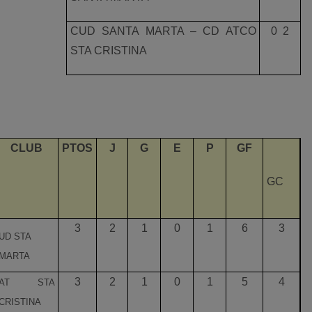
CUD SANTA MARTA – CD ATCO
0  2
STA CRISTINA
CLUB
PTOS
J
G
E
P
GF
GC
3
2
1
0
1
6
3
UD STA
MARTA
3
2
1
0
1
5
4
AT STA
CRISTINA