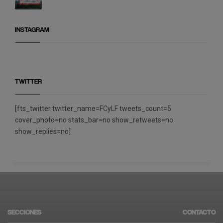
INSTAGRAM
TWITTER
[fts_twitter twitter_name=FCyLF tweets_count=5
cover_photo=no stats_bar=no show_retweets=no
show_replies=no]
SECCIONES
CONTACTO