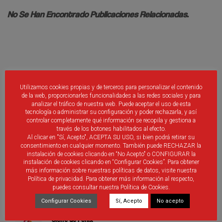
No Se Han Encontrado Publicaciones Relacionadas.
Debes ser
identificado
introducir un comentario.
Utilizamos cookies propias y de terceros para personalizar el contenido
de la web, proporcionarles funcionalidades a las redes sociales y para
analizar el tráfico de nuestra web. Puede aceptar el uso de esta
tecnología o administrar su configuración y poder rechazarla, y así
controlar completamente qué información se recopila y gestiona a
través de los botones habilitados al efecto.
Al clicar en "Sí, Acepto", ACEPTA SU USO, si bien podrá retirar su
consentimiento en cualquier momento. También puede RECHAZAR la
ÚLTIMAS PUBLICACIONES
instalación de cookies clicando en “No Acepto" o CONFIGURAR la
instalación de cookies clicando en “Configurar Cookies”. Para obtener
más información sobre nuestras políticas de datos, visite nuestra
Nueva aplicación móvil RFCYLF
Política de privacidad. Para obtener más información al respecto,
puedes consultar nuestra Política de Cookies.
Configurar Cookies
Sí, Acepto
No acepto
Cierre de Fénix