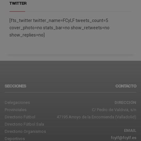
TWITTER
[fts_twitter twitter_name=FCyLF tweets_count=5
cover_photo=no stats_bar=no show_retweets=no
show_replies=no]
SECCIONES
CONTACTO
Delegaciones
DIRECCIÓN
Provinciales
C/ Pedro de Valdivia, s/n
Directorio Fútbol
47195 Arroyo de la Encomienda (Valladolid)
Directorio Fútbol Sala
EMAIL
Directorio Organismos
fcylf@fcylf.es
Deportivos