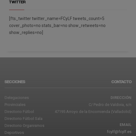
TWITTER
[fts_twitter twitter_name=FCyLF tweets_count=5
cover_photo=no stats_bar=no show_retweets=no
show_replies=no]
SECCIONES
CONTACTO
Delegaciones
DIRECCIÓN
Provinciales
C/ Pedro de Valdivia, s/n
Directorio Fútbol
47195 Arroyo de la Encomienda (Valladolid)
Directorio Fútbol Sala
EMAIL
Directorio Organismos
fcylf@fcylf.es
Deportivos