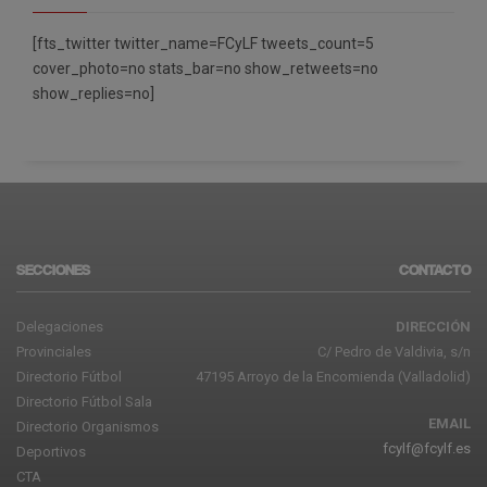
[fts_twitter twitter_name=FCyLF tweets_count=5
cover_photo=no stats_bar=no show_retweets=no
show_replies=no]
SECCIONES
CONTACTO
Delegaciones
DIRECCIÓN
Provinciales
C/ Pedro de Valdivia, s/n
Directorio Fútbol
47195 Arroyo de la Encomienda (Valladolid)
Directorio Fútbol Sala
EMAIL
Directorio Organismos
fcylf@fcylf.es
Deportivos
CTA