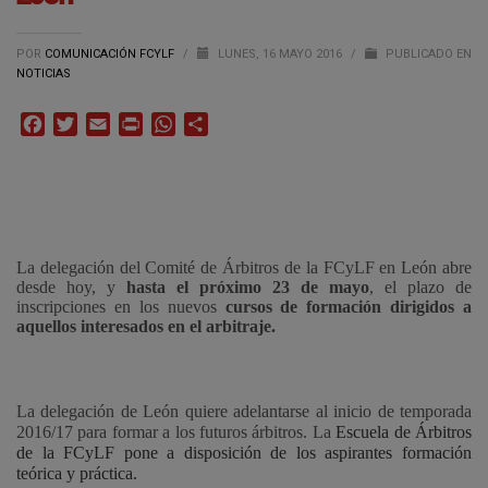
POR
COMUNICACIÓN FCYLF
/
LUNES, 16 MAYO 2016
/
PUBLICADO EN
NOTICIAS
Facebook
Twitter
Email
Print
WhatsApp
Compartir
La delegación del Comité de Árbitros de la FCyLF en León abre
desde hoy, y
hasta el próximo 23 de mayo
, el plazo de
inscripciones en los nuevos
cursos de formación dirigidos a
aquellos interesados en el arbitraje.
La delegación de León quiere adelantarse al inicio de temporada
2016/17 para formar a los futuros árbitros. La
Escuela de Árbitros
de la FCyLF pone a disposición de los aspirantes formación
teórica y práctica.