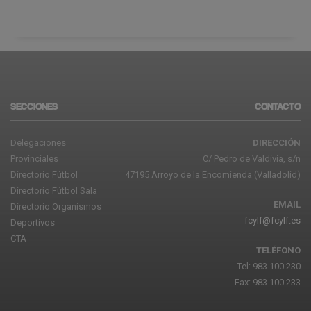
SECCIONES
CONTACTO
Delegaciones
DIRECCIÓN
Provinciales
C/ Pedro de Valdivia, s/n
Directorio Fútbol
47195 Arroyo de la Encomienda (Valladolid)
Directorio Fútbol Sala
EMAIL
Directorio Organismos
fcylf@fcylf.es
Deportivos
CTA
TELÉFONO
Tel: 983 100 230
Fax: 983 100 233