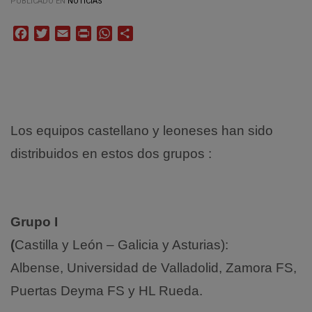
PUBLICADO EN
NOTICIAS
Facebook
Twitter
Email
Print
WhatsApp
Compartir
Los equipos castellano y leoneses han sido
distribuidos en estos dos grupos :
Grupo I
(
Castilla y León – Galicia y Asturias):
Albense, Universidad de Valladolid, Zamora FS,
Puertas Deyma FS y HL Rueda.