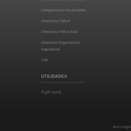
Delegaciones Provinciales
Directorio Fútbol
Directorio Fútbol Sala
Directorio Organismos
Deportivos
CTA
UTILIDADES
Fcylf-send
Aviso legal