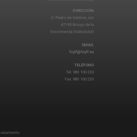
DIRECCIÓN
C/ Pedro de Valdivia, s/n
47195 Arroyo de la
Encomienda (Valladolid)
EMAIL
fcylf@fcylf.es
TELÉFONO
Tel: 983 100 230
Fax: 983 100 233
 tratamiento