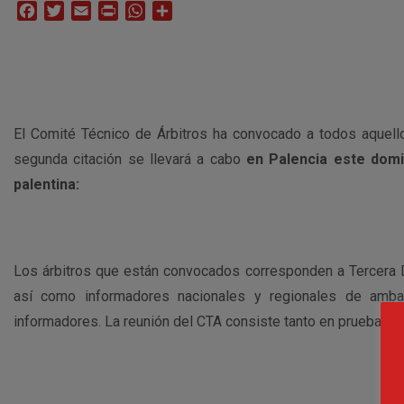
Facebook
Twitter
Email
Print
WhatsApp
Compartir
El Comité Técnico de Árbitros ha convocado a todos aquell
segunda citación se llevará a cabo
en Palencia este domin
palentina:
Los árbitros que están convocados corresponden a
Tercera 
así como informadores nacionales y regionales de amba
informadores. La reunión del CTA consiste tanto en pruebas fí