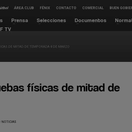
Fútbol
ÁREA CLUB
FÉNIX
CONTACTO
COMERCIAL
BUEN GOBIE
es
Prensa
Selecciones
Documentos
Norma
F TV
ICAS DE MITAD DE TEMPORADA 8 DE MARZO
ebas físicas de mitad de
N
NOTICIAS