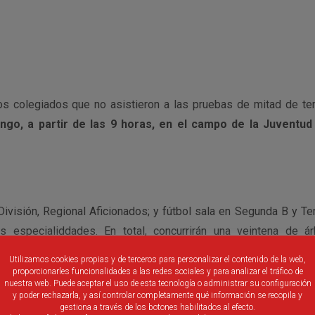
os colegiados que no asistieron a las pruebas de mitad de te
go, a partir de las 9 horas, en el campo de la Juventud 
División, Regional Aficionados; y fútbol sala en Segunda B y Ter
s especialiddades.
En total, concurrirán una veintena de ár
sicas como control técnico.
Utilizamos cookies propias y de terceros para personalizar el contenido de la web,
proporcionarles funcionalidades a las redes sociales y para analizar el tráfico de
nuestra web. Puede aceptar el uso de esta tecnología o administrar su configuración
y poder rechazarla, y así controlar completamente qué información se recopila y
gestiona a través de los botones habilitados al efecto.