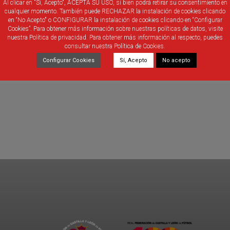
Al clicar en "Sí, Acepto", ACEPTA SU USO, si bien podrá retirar su consentimiento en
cualquier momento. También puede RECHAZAR la instalación de cookies clicando
en “No Acepto" o CONFIGURAR la instalación de cookies clicando en “Configurar
Cookies”. Para obtener más información sobre nuestras políticas de datos, visite
nuestra Política de privacidad. Para obtener más información al respecto, puedes
consultar nuestra Política de Cookies.
Configurar Cookies
Sí, Acepto
No acepto