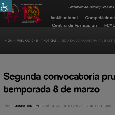
Federación de Castilla y León de 
Institucional
Competicion
Centro de Formación
FCYL
INICIO
PUBLICACIONES
NOTICIAS
SEGUNDA CONVOCATORIA PRUEBAS FÍS
Segunda convocatoria pru
temporada 8 de marzo
POR
COMUNICACIÓN FCYLF
/
VIERNES, 06 MARZO 2015
/
PUBLICADO E