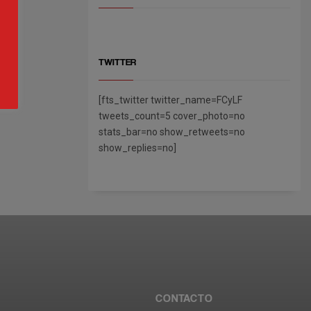
TWITTER
[fts_twitter twitter_name=FCyLF
tweets_count=5 cover_photo=no
stats_bar=no show_retweets=no
show_replies=no]
CONTACTO