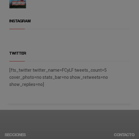
INSTAGRAM
TWITTER
[fts_twitter twitter_name=FCyLF tweets_count=5
cover_photo=no stats_bar=no show_retweets=no
show_replies=no]
SECCIONES
CONTACTO