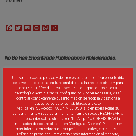
positivo.
Facebook
Twitter
Email
Print
WhatsApp
Compartir
No Se Han Encontrado Publicaciones Relacionadas.
Utilizamos cookies propias y de terceros para personalizar el contenido
de la web, proporcionarles funcionalidades a las redes sociales y para
analizar el tráfico de nuestra web. Puede aceptar el uso de esta
tecnología o administrar su configuración y poder rechazarla, y así
controlar completamente qué información se recopila y gestiona a
Debes ser
identificado
introducir un comentario.
través de los botones habilitados al efecto.
Al clicar en "Sí, Acepto", ACEPTA SU USO, si bien podrá retirar su
consentimiento en cualquier momento. También puede RECHAZAR la
instalación de cookies clicando en “No Acepto" o CONFIGURAR la
instalación de cookies clicando en “Configurar Cookies”. Para obtener
más información sobre nuestras políticas de datos, visite nuestra
Política de privacidad. Para obtener más información al respecto,