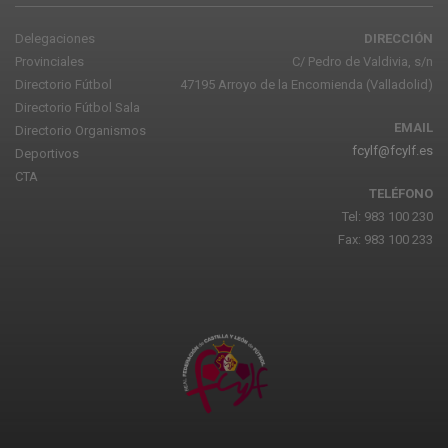
Delegaciones
DIRECCIÓN
Provinciales
C/ Pedro de Valdivia, s/n
Directorio Fútbol
47195 Arroyo de la Encomienda (Valladolid)
Directorio Fútbol Sala
EMAIL
Directorio Organismos
fcylf@fcylf.es
Deportivos
CTA
TELÉFONO
Tel: 983 100 230
Fax: 983 100 233