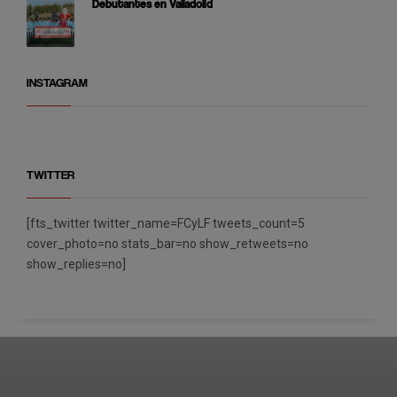
Debutantes en Valladolid
INSTAGRAM
TWITTER
[fts_twitter twitter_name=FCyLF tweets_count=5
cover_photo=no stats_bar=no show_retweets=no
show_replies=no]