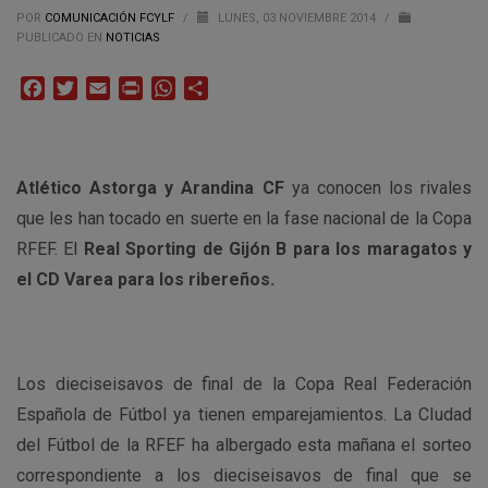
POR
COMUNICACIÓN FCYLF
/
LUNES, 03 NOVIEMBRE 2014
/
PUBLICADO EN
NOTICIAS
Facebook
Twitter
Email
Print
WhatsApp
Compartir
Atlético Astorga y Arandina CF
ya conocen los rivales
que les han tocado en suerte en la fase nacional de la Copa
RFEF. El
Real Sporting de Gijón B para los maragatos y
el CD Varea para los ribereños.
Los dieciseisavos de final de la Copa Real Federación
Española de Fútbol ya tienen emparejamientos. La CIudad
del Fútbol de la RFEF ha albergado esta mañana el sorteo
correspondiente a los dieciseisavos de final que se