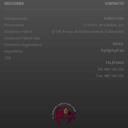
SECCIONES
CONTACTO
Delegaciones
DIRECCIÓN
Provinciales
C/ Pedro de Valdivia, s/n
Directorio Fútbol
47195 Arroyo de la Encomienda (Valladolid)
Directorio Fútbol Sala
EMAIL
Directorio Organismos
fcylf@fcylf.es
Deportivos
CTA
TELÉFONO
Tel: 983 100 230
Fax: 983 100 233