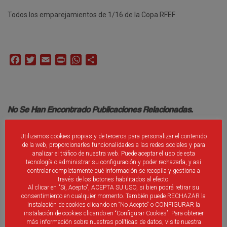
Todos los emparejamientos de 1/16 de la Copa RFEF
Facebook
Twitter
Email
Print
WhatsApp
Compartir
No Se Han Encontrado Publicaciones Relacionadas.
Utilizamos cookies propias y de terceros para personalizar el contenido
de la web, proporcionarles funcionalidades a las redes sociales y para
analizar el tráfico de nuestra web. Puede aceptar el uso de esta
tecnología o administrar su configuración y poder rechazarla, y así
controlar completamente qué información se recopila y gestiona a
Debes ser
identificado
introducir un comentario.
través de los botones habilitados al efecto.
Al clicar en "Sí, Acepto", ACEPTA SU USO, si bien podrá retirar su
consentimiento en cualquier momento. También puede RECHAZAR la
instalación de cookies clicando en “No Acepto" o CONFIGURAR la
instalación de cookies clicando en “Configurar Cookies”. Para obtener
más información sobre nuestras políticas de datos, visite nuestra