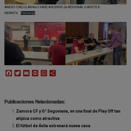
ANEXO-CIRCULAR-No-1-FASE-ASCENSO-2a-REGIONAL-CADETE-E-
INFANTIL
Descarga
Facebook
Twitter
Email
Print
WhatsApp
Compartir
Publicaciones Relacionadas:
Zamora CF y Gª Segoviana, en una final de Play Off tan
atípica como atractiva
El fútbol de Ávila estrenará nueva casa