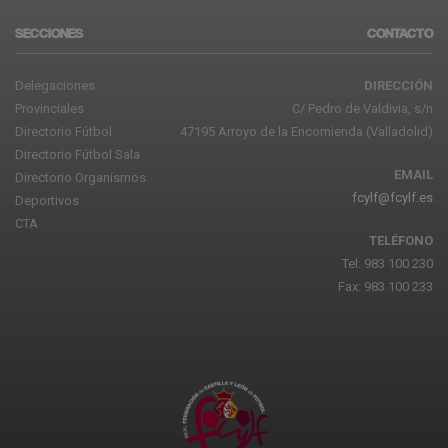
SECCIONES
CONTACTO
Delegaciones
DIRECCIÓN
Provinciales
C/ Pedro de Valdivia, s/n
Directorio Fútbol
47195 Arroyo de la Encomienda (Valladolid)
Directorio Fútbol Sala
EMAIL
Directorio Organismos
fcylf@fcylf.es
Deportivos
CTA
TELÉFONO
Tel: 983 100 230
Fax: 983 100 233