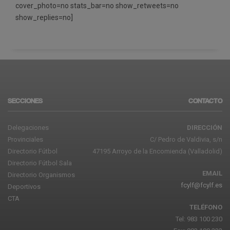
cover_photo=no stats_bar=no show_retweets=no
show_replies=no]
SECCIONES
CONTACTO
Delegaciones
DIRECCIÓN
Provinciales
C/ Pedro de Valdivia, s/n
Directorio Fútbol
47195 Arroyo de la Encomienda (Valladolid)
Directorio Fútbol Sala
EMAIL
Directorio Organismos
fcylf@fcylf.es
Deportivos
CTA
TELÉFONO
Tel: 983 100 230