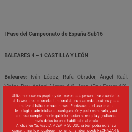
I Fase del Campeonato de España Sub16
BALEARES 4 – 1 CASTILLA Y LEÓN
Baleares:
Iván López, Rafa Obrador, Ángel Raúl,
Vistor, Pau, Antoni (Jorge 64), Joan (Pau Ferrer 62),
Josep Cerdá, Dani García, Andreu (Gonzalo 69) y
Utilizamos cookies propias y de terceros para personalizar el contenido
de la web, proporcionarles funcionalidades a las redes sociales y para
David López
analizar el tráfico de nuestra web. Puede aceptar el uso de esta
tecnología o administrar su configuración y poder rechazarla, y así
controlar completamente qué información se recopila y gestiona a
través de los botones habilitados al efecto.
Castilla y León
: Aceves, Gonzalo, Sergio García,
Al clicar en "Sí, Acepto", ACEPTA SU USO, si bien podrá retirar su
consentimiento en cualquier momento. También puede RECHAZAR la