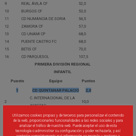
9
REAL ÁVILA CF
52,0
10
BURGOS CF
53,0
11
CD NUMANCIA DE SORIA
56,5
12
ZAMORA CF
57,0
13
CD UNAMI CP
68,0
14
PUENTE CASTRO FC
68,0
15
BETIS CF
73,0
16
CD PARQUESOL
107,5
PRIMERA DIVISIÓN REGIONAL
INFANTIL
Puesto
Equipo
Puntos
1
CD QUINTANAR PALACIO
2,0
C. INTERNACIONAL DE LA
2
10,0
AMISTAD
3
UDC SUR
13,0
Utilizamos cookies propias y de terceros para personalizar el contenido
4
BURGOS CF
14,0
de la web, proporcionarles funcionalidades a las redes sociales y para
analizar el tráfico de nuestra web. Puede aceptar el uso de esta
5
GIMNÁSTICA SEGOVIANA
14,0
tecnología o administrar su configuración y poder rechazarla, y así
6
REAL ÁVILA CF
15,0
controlar completamente qué información se recopila y gestiona a