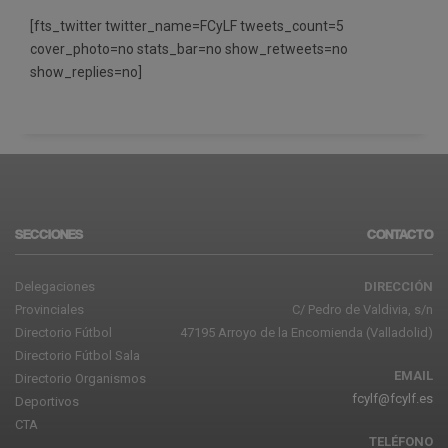
[fts_twitter twitter_name=FCyLF tweets_count=5
cover_photo=no stats_bar=no show_retweets=no
show_replies=no]
SECCIONES
CONTACTO
Delegaciones
DIRECCIÓN
Provinciales
C/ Pedro de Valdivia, s/n
Directorio Fútbol
47195 Arroyo de la Encomienda (Valladolid)
Directorio Fútbol Sala
EMAIL
Directorio Organismos
fcylf@fcylf.es
Deportivos
CTA
TELÉFONO