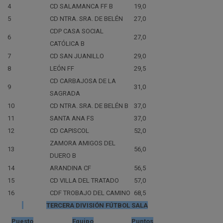
4
CD SALAMANCA FF B
19,0
5
CD NTRA. SRA. DE BELÉN
27,0
CDP CASA SOCIAL
6
27,0
CATÓLICA B
7
CD SAN JUANILLO
29,0
8
LEÓN FF
29,5
CD CARBAJOSA DE LA
9
31,0
SAGRADA
10
CD NTRA. SRA. DE BELÉN B
37,0
11
SANTA ANA FS
37,0
12
CD CAPISCOL
52,0
ZAMORA AMIGOS DEL
13
56,0
DUERO B
14
ARANDINA CF
56,5
15
CD VILLA DEL TRATADO
57,0
16
CDF TROBAJO DEL CAMINO
68,5
TERCERA DIVISIÓN FÚTBOL SALA
Puesto
Equipo
Puntos