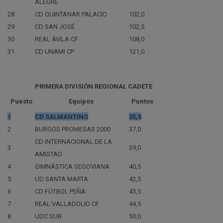
ALEGRE
28
CD QUINTANAR PALACIO
102,0
29
CD SAN JOSÉ
102,5
30
REAL ÁVILA CF
108,0
31
CD UNAMI CP
121,0
PRIMERA DIVISIÓN REGIONAL CADETE
Puesto
Equipos
Puntos
1
CD SALMANTINO
35,0
2
BURGOS PROMESAS 2000
37,0
CD INTERNACIONAL DE LA
3
39,0
AMISTAD
4
GIMNÁSTICA SEGOVIANA
40,5
5
UD SANTA MARTA
42,5
6
CD FÚTBOL PEÑA
43,5
7
REAL VALLADOLID CF
44,5
8
UDC SUR
50,0