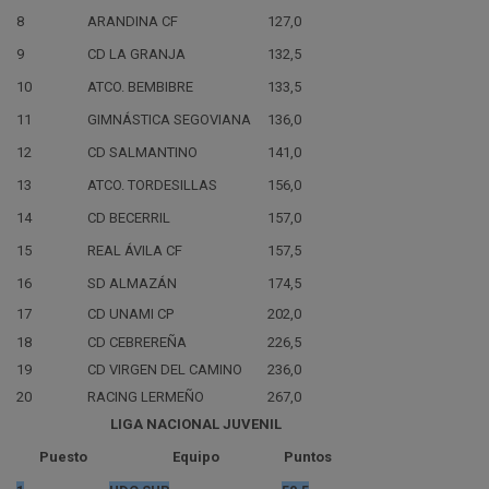
8
ARANDINA CF
127,0
9
CD LA GRANJA
132,5
10
ATCO. BEMBIBRE
133,5
11
GIMNÁSTICA SEGOVIANA
136,0
12
CD SALMANTINO
141,0
13
ATCO. TORDESILLAS
156,0
14
CD BECERRIL
157,0
15
REAL ÁVILA CF
157,5
16
SD ALMAZÁN
174,5
17
CD UNAMI CP
202,0
18
CD CEBREREÑA
226,5
19
CD VIRGEN DEL CAMINO
236,0
20
RACING LERMEÑO
267,0
LIGA NACIONAL JUVENIL
Puesto
Equipo
Puntos