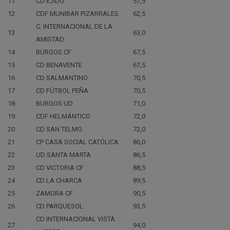
11
CD EJIDO
57,5
12
CDF MUNIBAR PIZARRALES
62,5
C. INTERNACIONAL DE LA
13
63,0
AMISTAD
14
BURGOS CF
67,5
15
CD BENAVENTE
67,5
16
CD SALMANTINO
70,5
17
CD FÚTBOL PEÑA
70,5
18
BURGOS UD
71,0
19
CDF HELMÁNTICO
72,0
20
CD SAN TELMO
72,0
21
CP CASA SOCIAL CATÓLICA
86,0
22
UD SANTA MARTA
86,5
23
CD VICTORIA CF
88,5
24
CD LA CHARCA
89,5
25
ZAMORA CF
90,5
26
CD PARQUESOL
93,5
CD INTERNACIONAL VISTA
27
94,0