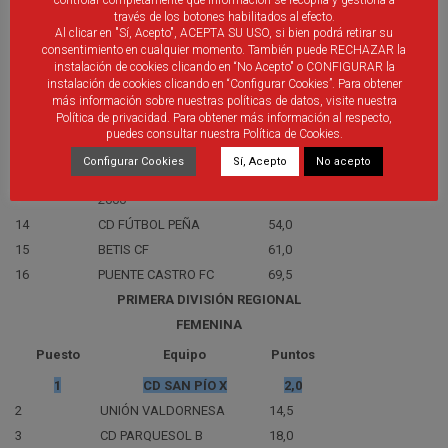
través de los botones habilitados al efecto.
7
CD NUMANCIA DE SORIA
16,0
Al clicar en "Sí, Acepto", ACEPTA SU USO, si bien podrá retirar su
8
UD SANTA MARTA
19,0
consentimiento en cualquier momento. También puede RECHAZAR la
instalación de cookies clicando en “No Acepto" o CONFIGURAR la
9
REAL VALLADOLID CF
21,0
instalación de cookies clicando en “Configurar Cookies”. Para obtener
10
CDF HELMÁNTICO
24,0
más información sobre nuestras políticas de datos, visite nuestra
Política de privacidad. Para obtener más información al respecto,
11
CD SALMANTINO
28,0
puedes consultar nuestra Política de Cookies.
12
CD CUATROVIENTOS
45,0
Configurar Cookies
Sí, Acepto
No acepto
CD BURGOS PROMESAS
13
53,0
2000
14
CD FÚTBOL PEÑA
54,0
15
BETIS CF
61,0
16
PUENTE CASTRO FC
69,5
PRIMERA DIVISIÓN REGIONAL
FEMENINA
Puesto
Equipo
Puntos
1
CD SAN PÍO X
2,0
2
UNIÓN VALDORNESA
14,5
3
CD PARQUESOL B
18,0