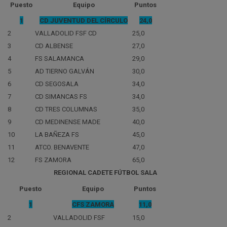
Puesto
Equipo
Puntos
1
CD JUVENTUD DEL CÍRCULO
24,0
2
VALLADOLID FSF CD
25,0
3
CD ALBENSE
27,0
4
FS SALAMANCA
29,0
5
AD TIERNO GALVÁN
30,0
6
CD SEGOSALA
34,0
7
CD SIMANCAS FS
34,0
8
CD TRES COLUMNAS
35,0
9
CD MEDINENSE MADE
40,0
10
LA BAÑEZA FS
45,0
11
ATCO. BENAVENTE
47,0
12
FS ZAMORA
65,0
REGIONAL CADETE FÚTBOL SALA
Puesto
Equipo
Puntos
1
CFS ZAMORA
11,0
2
VALLADOLID FSF
15,0