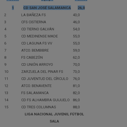
1
CD SAN JOSÉ SALAMANCA
26,0
2
LA BAÑEZA FS
43,0
3
CFS CISTIERNA
46,0
4
CD TIERNO GALVÁN
54,0
5
CD MEDINENSE MADE
55,0
6
CD LAGUNA FS VV
55,0
7
ATCO. BEMBIBRE
59,0
8
FS CABEZÓN
62,0
9
CD UNIÓN ARROYO
70,0
10
ZARZUELA DEL PINAR FS
73,0
11
CD JUVENTUD DEL CÍRCULO
76,0
12
ATCO. BENAVENTE
81,0
13
FS SALAMANCA
82,0
14
CD FS ALHAMBRA GUIJUELO
86,0
15
CD TRES COLUMNAS
88,0
LIGA NACIONAL JUVENIL FÚTBOL
SALA