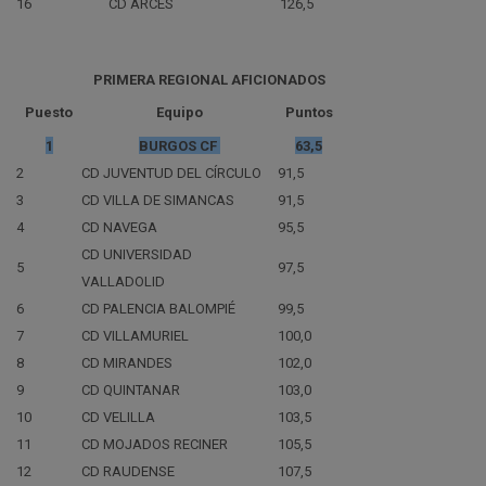
16
CD ARCES
126,5
PRIMERA REGIONAL AFICIONADOS
Puesto
Equipo
Puntos
1
BURGOS CF
63,5
2
CD JUVENTUD DEL CÍRCULO
91,5
3
CD VILLA DE SIMANCAS
91,5
4
CD NAVEGA
95,5
CD UNIVERSIDAD
5
97,5
VALLADOLID
6
CD PALENCIA BALOMPIÉ
99,5
7
CD VILLAMURIEL
100,0
8
CD MIRANDES
102,0
9
CD QUINTANAR
103,0
10
CD VELILLA
103,5
11
CD MOJADOS RECINER
105,5
12
CD RAUDENSE
107,5