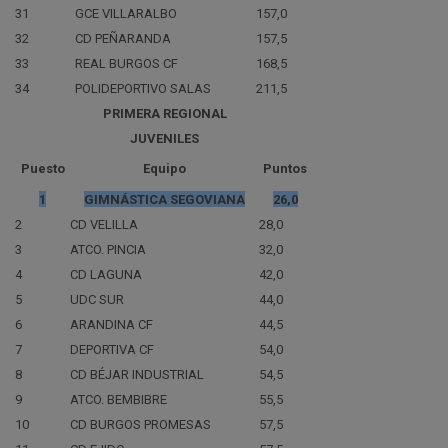
31
GCE VILLARALBO
157,0
32
CD PEÑARANDA
157,5
33
REAL BURGOS CF
168,5
34
POLIDEPORTIVO SALAS
211,5
PRIMERA REGIONAL
JUVENILES
Puesto
Equipo
Puntos
1
GIMNÁSTICA SEGOVIANA
26,0
2
CD VELILLA
28,0
3
ATCO. PINCIA
32,0
4
CD LAGUNA
42,0
5
UDC SUR
44,0
6
ARANDINA CF
44,5
7
DEPORTIVA CF
54,0
8
CD BÉJAR INDUSTRIAL
54,5
9
ATCO. BEMBIBRE
55,5
10
CD BURGOS PROMESAS
57,5