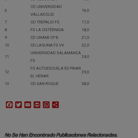
CD UNIVERSIDAD
6
16,0
VALLADOLID
7
CD TREPALIO FS
17,0
8
FS LA CISTÉRNIGA
18,0
9
CD UNAMI CP B
21,0
10
CD LAGUNA FS VV
22,0
UNIVERSIDAD SALAMANCA
11
24,0
FS
FS AUTOESCUELA ES PINAR
12
29,0
EL HENAR
13
CD SAN ROQUE
38,0
Facebook
Twitter
Email
Print
WhatsApp
Compartir
No Se Han Encontrado Publicaciones Relacionadas.