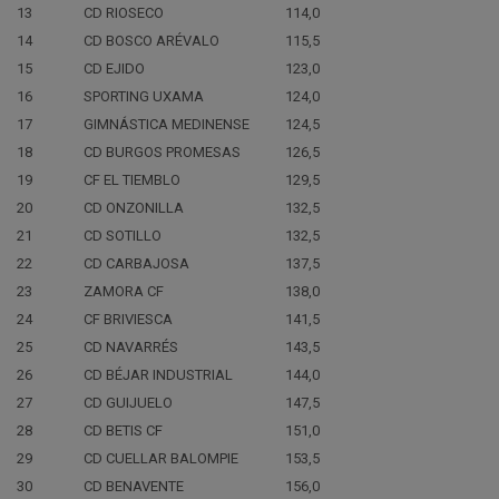
13
CD RIOSECO
114,0
14
CD BOSCO ARÉVALO
115,5
15
CD EJIDO
123,0
16
SPORTING UXAMA
124,0
17
GIMNÁSTICA MEDINENSE
124,5
18
CD BURGOS PROMESAS
126,5
19
CF EL TIEMBLO
129,5
20
CD ONZONILLA
132,5
21
CD SOTILLO
132,5
22
CD CARBAJOSA
137,5
23
ZAMORA CF
138,0
24
CF BRIVIESCA
141,5
25
CD NAVARRÉS
143,5
26
CD BÉJAR INDUSTRIAL
144,0
27
CD GUIJUELO
147,5
28
CD BETIS CF
151,0
29
CD CUELLAR BALOMPIE
153,5
30
CD BENAVENTE
156,0