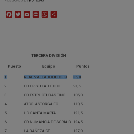
PUBLICADO EN
NOTICIAS
Facebook
Twitter
Email
Print
WhatsApp
Compartir
TERCERA DIVISIÓN
Puesto
Equipo
Puntos
1
REAL VALLADOLID CF B
86,0
2
CD CRISTO ATLÉTICO
91,5
3
CD ESTRUCTURAS TINO
105,0
4
ATCO. ASTORGA FC
110,5
5
UD SANTA MARTA
121,5
6
CD NUMANCIA DE SORIA B
124,5
7
LA BAÑEZA CF
127,0