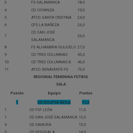
3
FS SALAMANCA
18,0
4
CD COYANZA
19,0
5
ATCO. SANTA CRISTINA
24,0
6
CFS LA BAÑEZA
26,0
CD SAN JOSÉ
7
26,0
SALAMANCA
8
FS ALHAMBRA GUIJUELO
27,0
9
CD TRES COLUMNAS
45,0
10
CD TRES COLUMNAS B
46,0
11
ATCO. BENAVENTE FS
73,0
REGIONAL FEMENINA FÚTBOL
SALA
Puesto
Equipo
Puntos
1
CD ECLIPSE ÁVILA
11,0
1
CD FSF LEÓN
11,0
1
CD SAN JOSÉ SALAMANCA
13,0
4
CD SAMURA
13,0
5
CD SEGOSALA
14,0