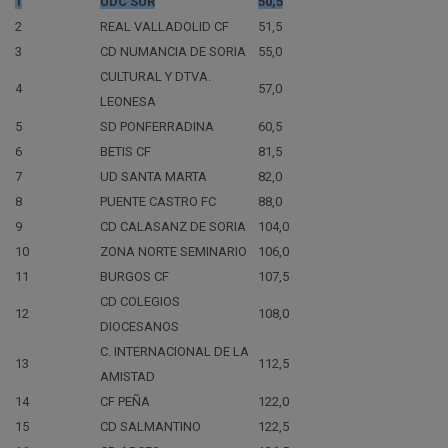
1
UDC SUR
50,5
2
REAL VALLADOLID CF
51,5
3
CD NUMANCIA DE SORIA
55,0
CULTURAL Y DTVA.
4
57,0
LEONESA
5
SD PONFERRADINA
60,5
6
BETIS CF
81,5
7
UD SANTA MARTA
82,0
8
PUENTE CASTRO FC
88,0
9
CD CALASANZ DE SORIA
104,0
10
ZONA NORTE SEMINARIO
106,0
11
BURGOS CF
107,5
CD COLEGIOS
12
108,0
DIOCESANOS
C. INTERNACIONAL DE LA
13
112,5
AMISTAD
14
CF PEÑA
122,0
15
CD SALMANTINO
122,5