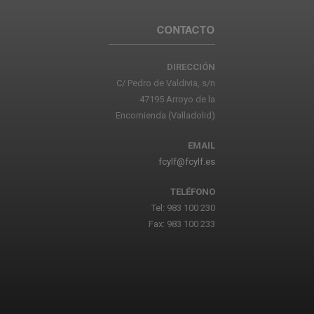
CONTACTO
DIRECCIÓN
C/ Pedro de Valdivia, s/n
47195 Arroyo de la
Encomienda (Valladolid)
EMAIL
fcylf@fcylf.es
TELÉFONO
Tel: 983 100 230
Fax: 983 100 233