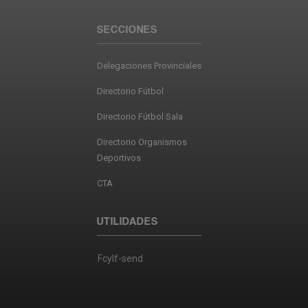
SECCIONES
Delegaciones Provinciales
Directorio Fútbol
Directorio Fútbol Sala
Directorio Organismos
Deportivos
CTA
UTILIDADES
Fcylf-send