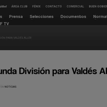
Fútbol
ÁREA CLUB
FÉNIX
CONTACTO
COMERCIAL
BUEN GOBIE
es
Prensa
Selecciones
Documentos
Norma
F TV
SIÓN PARA VALDÉS ALLER
nda División para Valdés Al
 EN
NOTICIAS