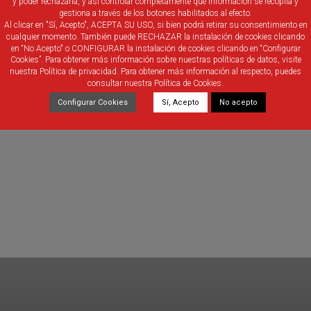
y poder rechazarla, y así controlar completamente qué información se recopila y
gestiona a través de los botones habilitados al efecto.
Al clicar en "Sí, Acepto", ACEPTA SU USO, si bien podrá retirar su consentimiento en
cualquier momento. También puede RECHAZAR la instalación de cookies clicando
en “No Acepto" o CONFIGURAR la instalación de cookies clicando en “Configurar
Cookies”. Para obtener más información sobre nuestras políticas de datos, visite
nuestra Política de privacidad. Para obtener más información al respecto, puedes
consultar nuestra Política de Cookies.
Configurar Cookies
Sí, Acepto
No acepto