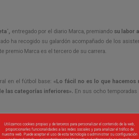
ta´,
entregado por el diario Marca, premiando
su labor a
giado ha recogido su galardón acompañado de los asist
te premio Marca es el tercero de su carrera.
ral en el fútbol base:
«
Lo fácil no es lo que hacemos 
 las categorías inferiores».
En sus ocho temporadas 
Utilizamos cookies propias y de terceros para personalizar el contenido de la web,
proporcionarles funcionalidades a las redes sociales y para analizar el tráfico de
nuestra web. Puede aceptar el uso de esta tecnología o administrar su configuración