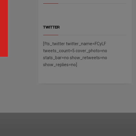
TWITTER
[fts_twitter twitter_name=FCyLF
tweets_count=5 cover_photo=no
stats_bar=no show_retweets=no
show_replies=no]