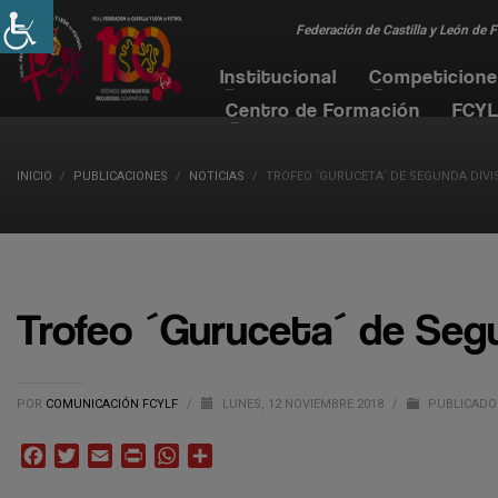
Federación de Castilla y León de 
Institucional
Competicion
Centro de Formación
FCYL
INICIO
PUBLICACIONES
NOTICIAS
TROFEO ´GURUCETA´ DE SEGUNDA DIVI
Trofeo ´Guruceta´ de Segu
POR
COMUNICACIÓN FCYLF
/
LUNES, 12 NOVIEMBRE 2018
/
PUBLICADO
Facebook
Twitter
Email
Print
WhatsApp
Compartir