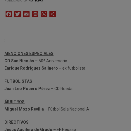
PUBLICADO EN
NOTICIAS
Facebook
Twitter
Email
Print
WhatsApp
Compartir
:
MENCIONES ESPECIALES
CD San Nicolás –
50º Aniversario
Enrique Rodríguez Salinero –
ex futbolista
FUTBOLISTAS
Juan Leo Pocero Pérez –
CD Rueda
ÁRBITROS
Miguel Mozo Revilla –
Fútbol Sala Nacional A
DIRECTIVOS
Jesús Aguilera de Grado –
EF Pegaso