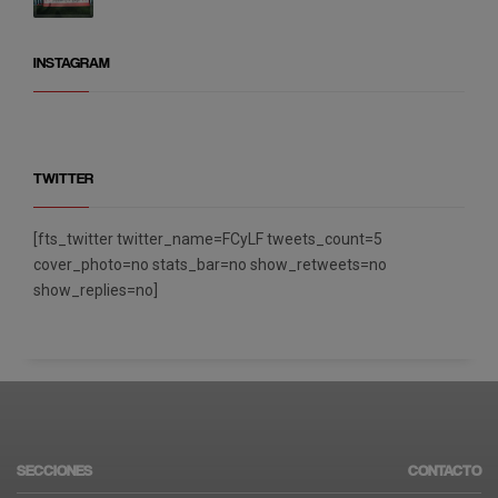
INSTAGRAM
TWITTER
[fts_twitter twitter_name=FCyLF tweets_count=5
cover_photo=no stats_bar=no show_retweets=no
show_replies=no]
SECCIONES
CONTACTO