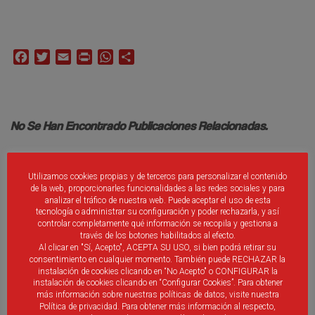
Facebook
Twitter
Email
Print
WhatsApp
Compartir
No Se Han Encontrado Publicaciones Relacionadas.
Utilizamos cookies propias y de terceros para personalizar el contenido
de la web, proporcionarles funcionalidades a las redes sociales y para
analizar el tráfico de nuestra web. Puede aceptar el uso de esta
tecnología o administrar su configuración y poder rechazarla, y así
Debes ser
identificado
introducir un comentario.
controlar completamente qué información se recopila y gestiona a
través de los botones habilitados al efecto.
Al clicar en "Sí, Acepto", ACEPTA SU USO, si bien podrá retirar su
consentimiento en cualquier momento. También puede RECHAZAR la
instalación de cookies clicando en “No Acepto" o CONFIGURAR la
instalación de cookies clicando en “Configurar Cookies”. Para obtener
más información sobre nuestras políticas de datos, visite nuestra
Política de privacidad. Para obtener más información al respecto,