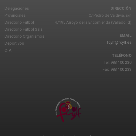
Delegaciones
DIRECCIÓN
Provinciales
C/ Pedro de Valdivia, s/n
Directorio Fútbol
47195 Arroyo de la Encomienda (Valladolid)
Directorio Fútbol Sala
EMAIL
Directorio Organismos
fcylf@fcylf.es
Deportivos
CTA
TELÉFONO
Tel: 983 100 230
Fax: 983 100 233