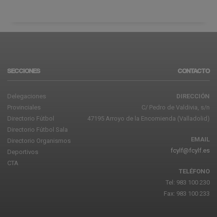
SECCIONES
CONTACTO
Delegaciones
DIRECCIÓN
Provinciales
C/ Pedro de Valdivia, s/n
Directorio Fútbol
47195 Arroyo de la Encomienda (Valladolid)
Directorio Fútbol Sala
EMAIL
Directorio Organismos
fcylf@fcylf.es
Deportivos
CTA
TELÉFONO
Tel: 983 100 230
Fax: 983 100 233