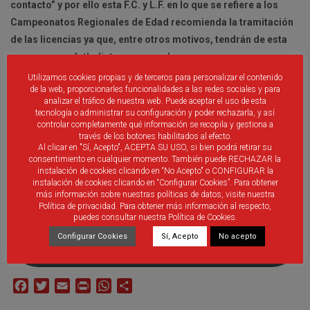
contacto” y por ello esta F.C. y L.F. en lo que se refiere a los
Campeonatos Regionales de Edad recomienda la tramitación
de las licencias ya que, entre otros motivos, tendrán de esta
manera a sus futbolistas asegurados.
Utilizamos cookies propias y de terceros para personalizar el contenido
Agradecemos que lean por
de la web, proporcionarles funcionalidades a las redes sociales y para
analizar el tráfico de nuestra web. Puede aceptar el uso de esta
completo la ampliación de
tecnología o administrar su configuración y poder rechazarla, y así
controlar completamente qué información se recopila y gestiona a
esta información de vital
través de los botones habilitados al efecto.
Al clicar en "Sí, Acepto", ACEPTA SU USO, si bien podrá retirar su
importancia contenida en el
consentimiento en cualquier momento. También puede RECHAZAR la
instalación de cookies clicando en “No Acepto" o CONFIGURAR la
anexo a la Circular 24. Gracias.
instalación de cookies clicando en “Configurar Cookies”. Para obtener
más información sobre nuestras políticas de datos, visite nuestra
Política de privacidad. Para obtener más información al respecto,
puedes consultar nuestra Política de Cookies.
DOCUMENTO COMPLETO anexo CIRCULAR 24
Configurar Cookies
Sí, Acepto
No acepto
FCYLF
Facebook
Twitter
Email
Print
WhatsApp
Compartir