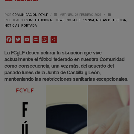
POR
COMUNICACIÓN FCYLF
/
VIERNES, 26 FEBRERO 2021
/
PUBLICADO EN
INSTITUCIONAL
,
NEWS
,
NOTA DE PRENSA
,
NOTAS DE PRENSA
,
NOTICIAS
,
PORTADA
Facebook
Twitter
Email
Print
WhatsApp
Compartir
La FCyLF desea aclarar la situación que vive
actualmente el fútbol federado en nuestra Comunidad
como consecuencia, una vez más, del acuerdo del
pasado lunes de la Junta de Castilla y León,
manteniendo las restricciones sanitarias excepcionales.