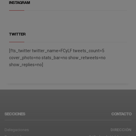
INSTAGRAM
TWITTER
[fts_twitter twitter_name=FCyLF tweets_count=5
cover_photo=no stats_bar=no show_retweets=no
show_replies=no]
SECCIONES
CONTACTO
Delegaciones
DIRECCIÓN