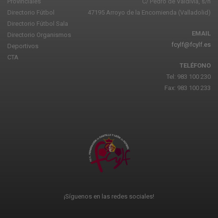
Provinciales
C/ Pedro de Valdivia, s/n
Directorio Fútbol
47195 Arroyo de la Encomienda (Valladolid)
Directorio Fútbol Sala
EMAIL
Directorio Organismos
fcylf@fcylf.es
Deportivos
CTA
TELÉFONO
Tel: 983 100 230
Fax: 983 100 233
¡Síguenos en las redes sociales!