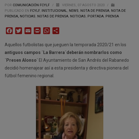
POR
COMUNICACIÓN FCYLF
/
VIERNES, 07 AGOSTO 2020
/
PUBLICADO EN
FCYLF
,
INSTITUCIONAL
,
NEWS
,
NOTA DE PRENSA
,
NOTA DE
PRENSA, NOTICIAS
,
NOTAS DE PRENSA
,
NOTICIAS
,
PORTADA
,
PRENSA
Facebook
Twitter
Email
Print
WhatsApp
Compartir
Aquellos futbolistas que jueguen la temporada 2020/21 en los
antiguos campos ´La Barrera´deberán nombrarlos como
´Presen Alonso
´ El Ayuntamiento de San Andrés del Rabanedo
decidió homenajear así a esta presidenta y directiva pionera del
fútbol femenino regional.